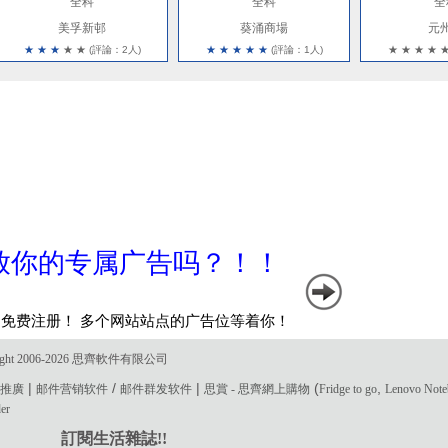
全科
全科
全
美孚新邨
葵涌商場
元
★
★
★
★
★
(評論：2人)
★
★
★
★
★
(評論：1人)
★
★
★
★
ght 2006-2026 思齊軟件有限公司
|
/
|
(
,
電郵推廣
邮件营销软件
邮件群发软件
思賞 - 思齊網上購物
Fridge to go
Lenovo Not
der