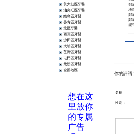
黃大仙區牙醫
鄭
地
油尖旺區牙醫
鄭
離島區牙醫
鄭
葵青區牙醫
能
北區牙醫
西頁區牙醫
沙田區牙醫
大埔區牙醫
荃灣區牙醫
屯門區牙醫
元朗區牙醫
全部地區
你的評語
名稱
性別：