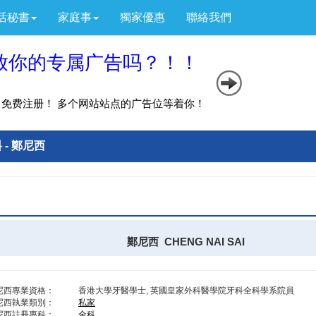
活秘書
家庭事
獨家優惠
聯絡我們
 - 鄭尼西
鄭尼西 CHENG NAI SAI
尼西專業資格：
香港大學牙醫學士, 英國皇家外科醫學院牙科全科學系院員
尼西執業類別：
私家
尼西註冊專科：
全科