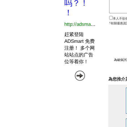
本人不欲
^有關優惠資
為確保評
為您推介