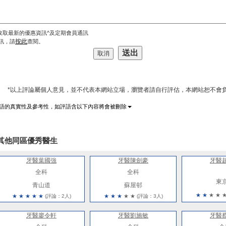
收取最新的優惠資訊^及定期會員通訊
按此
訊，請
查閱。
*以上評論屬個人意見，並不代表本網站立場，瀏覽者請自行評估，本網站恕不會負
語的真實性及參考性，如評語含以下內容將會被刪除
其他同區優秀醫生
牙醫葉國強
牙醫陳劍豪
牙醫
全科
全科
東
青山道
蘇屋邨
★
★
★
★
★
★
★
★
★
(評論：2人)
★
★
★
★
★
(評論：3人)
牙醫廖令軒
牙醫劉施敏
牙醫