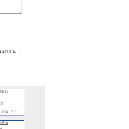
任何責任。*
趙美莉
京街
★
(評論：3人)
蔡承翰