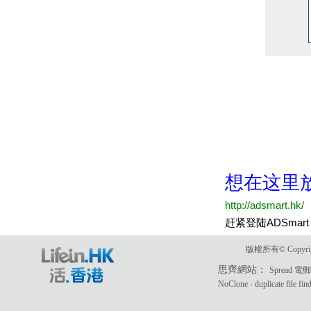
版權所有© Copyri
思齊網站：
Spread 
NoClone - duplicate file fin