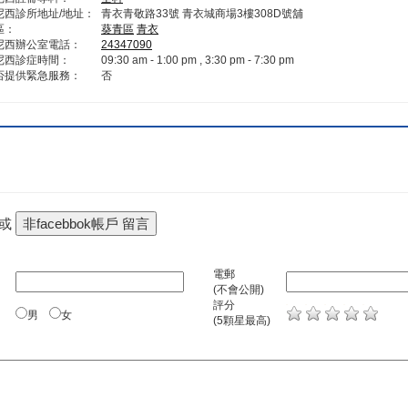
尼西診所地址/地址：
青衣青敬路33號 青衣城商場3樓308D號舖
區：
葵青區
青衣
尼西辦公室電話：
24347090
尼西診症時間：
09:30 am - 1:00 pm , 3:30 pm - 7:30 pm
否提供緊急服務：
否
 或
電郵
(不會公開)
評分
男
女
(5顆星最高)