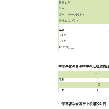
教育文憑：
學士：
碩士、博士或以上：
特殊教育培訓：
年資
0-4 年
5-9 年
10 年或以上
中華基督教會基智中學班級結構(202
中一
班數:
4
中四
班數:
4
中華基督教會基智中學開設科目