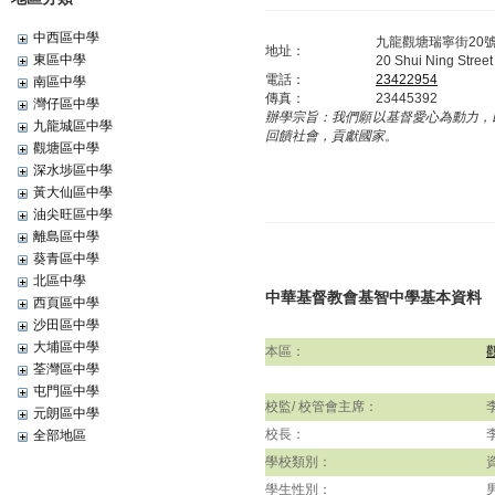
中西區中學
九龍觀塘瑞寧街20
地址：
東區中學
20 Shui Ning Stree
電話：
23422954
南區中學
傳真：
23445392
灣仔區中學
辦學宗旨：
我們願以基督愛心為動力，
九龍城區中學
回饋社會，貢獻國家。
觀塘區中學
深水埗區中學
黃大仙區中學
油尖旺區中學
離島區中學
葵青區中學
北區中學
中華基督教會基智中學基本資料
西頁區中學
沙田區中學
大埔區中學
本區：
荃灣區中學
屯門區中學
校監/ 校管會主席：
元朗區中學
校長：
全部地區
學校類別：
學生性別：