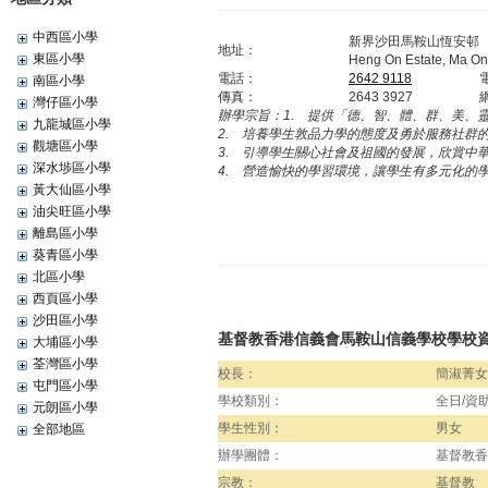
中西區小學
新界沙田馬鞍山恆安邨
地址：
東區小學
Heng On Estate, Ma On 
電話：
2642 9118
南區小學
傳真：
2643 3927
灣仔區小學
辦學宗旨：
1. 提供「德、智、體、群、美、
九龍城區小學
2. 培養學生敦品力學的態度及勇於服務社群
觀塘區小學
3. 引導學生關心社會及祖國的發展，欣賞中
深水埗區小學
4. 營造愉快的學習環境，讓學生有多元化的
黃大仙區小學
油尖旺區小學
離島區小學
葵青區小學
北區小學
西頁區小學
沙田區小學
基督教香港信義會馬鞍山信義學校學校
大埔區小學
荃灣區小學
校長：
簡淑菁女
屯門區小學
學校類別：
全日/資
元朗區小學
學生性別：
男女
全部地區
辦學團體：
基督教香
宗教：
基督教