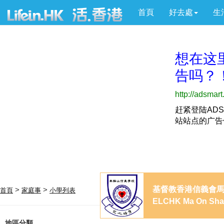
首頁
好去處
生
基督教香港信義會
>
>
首頁
家庭事
小學列表
ELCHK Ma On Shan
地區分類