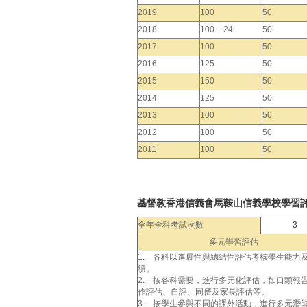
2019
100
50
2018
100 + 24
50
2017
100
50
2016
125
50
2015
150
50
2014
125
50
2013
100
50
2012
100
50
2011
100
50
基督教香港信義會馬鞍山信義學校學習
全年全科考試次數
3
多元學習評估
1. 各科以進展性與總結性評估考核學生能力
績。
2. 按各科需要，進行多元化評估，如口頭報
作評估、自評、同儕及家長評估等。
3. 按學生參與不同的課外活動，進行多元潛