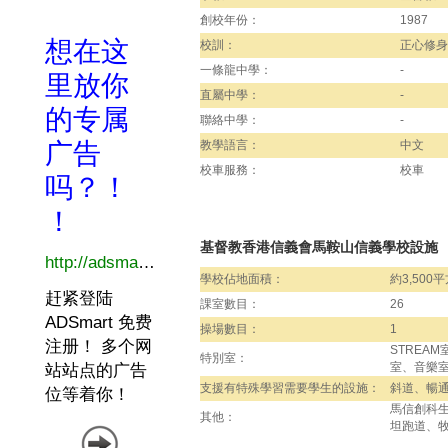
創校年份：
1987
校訓：
正心修身
一條龍中學：
-
直屬中學：
-
聯絡中學：
-
教學語言：
中文
校車服務：
校車
基督教香港信義會馬鞍山信義學校設施
學校佔地面積：
約3,500
課室數目：
26
操場數目：
1
STREA
特別室：
室、音樂
支援有特殊學習需要學生的設施：
斜道、暢
馬信創科
其他：
坦跑道、