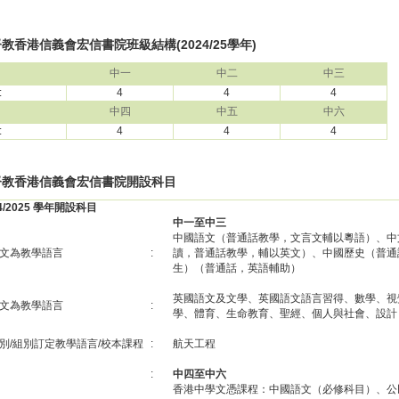
教香港信義會宏信書院班級結構(2024/25學年)
中一
中二
中三
:
4
4
4
中四
中五
中六
:
4
4
4
督教香港信義會宏信書院開設科目
24/2025 學年開設科目
中一至中三
中國語文（普通話教學，文言文輔以粵語）、中
文為教學語言
:
讀，普通話教學，輔以英文）、中國歷史（普通
生）（普通話，英語輔助）
英國語文及文學、英國語文語言習得、數學、視
文為教學語言
:
學、體育、生命教育、聖經、個人與社會、設計
別/組別訂定教學語言/校本課程
:
航天工程
:
中四至中六
香港中學文憑課程：中國語文（必修科目）、公