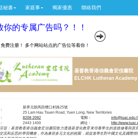
活秘書
家庭事
獨家優惠
聯絡我們
基督教香港信義會宏信書院
ELCHK Lutheran Academy
新界元朗馬田欖口村路25號
：
25 Lam Hau Tsuen Road, Yuen Long, New Territories
：
8208 2092
電郵：
info@luac.edu.
：
2443 1400
網址：
http://www.luac
宗旨：
基督教香港信義會宏信書院致力透過基督化教育來培養學生的道德修養與原
交流和反思的學習機會，作為兼容多元文化的校園，就促進學生對中國文化及國際情