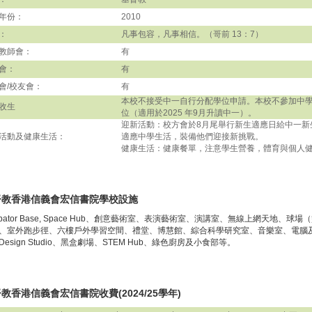
年份：
2010
：
凡事包容，凡事相信。（哥前 13：7）
教師會：
有
會：
有
會/校友會：
有
本校不接受中一自行分配學位申請。本校不參加中
收生
位（適用於2025 年9月升讀中一）。
迎新活動：校方會於8月尾舉行新生適應日給中一新
活動及健康生活：
適應中學生活，裝備他們迎接新挑戰。
健康生活：健康餐單，注意學生營養，體育與個人
督教香港信義會宏信書院學校設施
cubator Base, Space Hub、創意藝術室、表演藝術室、演講室、無線上網天地、
、室外跑步徑、六樓戶外學習空間、禮堂、博慧館、綜合科學研究室、音樂室、電腦
Design Studio、黑盒劇場、STEM Hub、綠色廚房及小食部等。
教香港信義會宏信書院收費(2024/25學年)