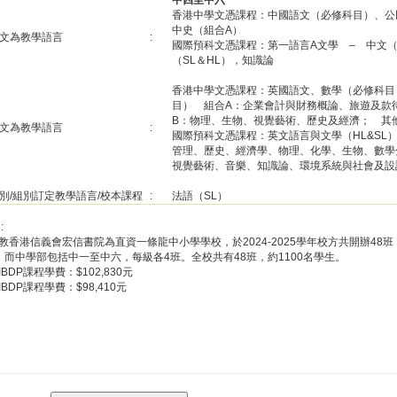
中四至中六
香港中學文憑課程：中國語文（必修科目）、公
中史（組合A）
文為教學語言
:
國際預科文憑課程：第一語言A文學 – 中文（
（SL＆HL），知識論
香港中學文憑課程：英國語文、數學（必修科目
目） 組合A：企業會計與財務概論、旅遊及款
B：物理、生物、視覺藝術、歷史及經濟； 其
文為教學語言
:
國際預科文憑課程：英文語言與文學（HL&SL）
管理、歷史、經濟學、物理、化學、生物、數學
視覺藝術、音樂、知識論、環境系統與社會及設
別/組別訂定教學語言/校本課程
:
法語（SL）
:
教香港信義會宏信書院為直資一條龍中小學學校，於2024-2025學年校方共開辦48
；而中學部包括中一至中六，每級各4班。全校共有48班，約1100名學生。
IBDP課程學費：$102,830元
IBDP課程學費：$98,410元