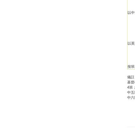
以中
以英
按班
備註 
基督
4班
中五
中六