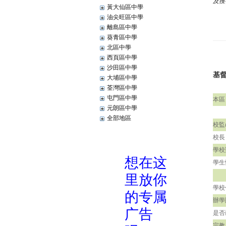
及獲
黃大仙區中學
油尖旺區中學
離島區中學
葵青區中學
北區中學
西頁區中學
沙田區中學
基
大埔區中學
荃灣區中學
屯門區中學
本區
元朗區中學
全部地區
校監
校長
學校
學生
學校
辦學
是否
宗教