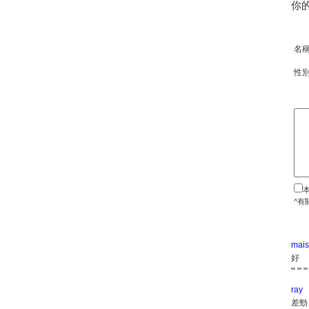
你
名
性
^有
mai
好
ray
差勁