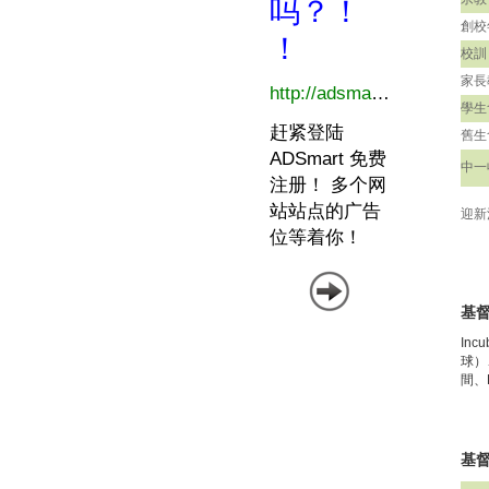
創校
校訓
家長
學生
舊生
中一
迎新
基
In
球）
間、
基督