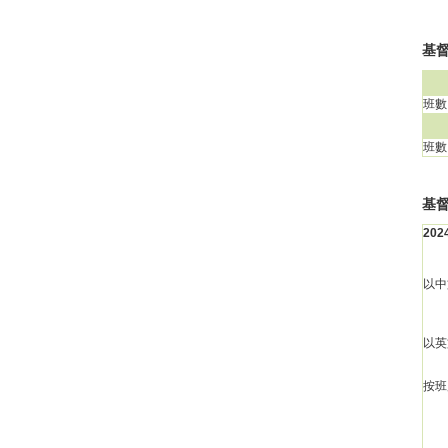
基督
班數
班數
基
20
以中
以英
按班