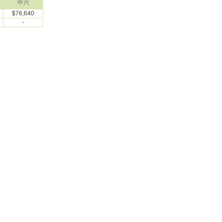
中六
$76,640
-