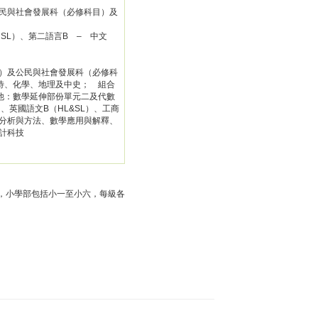
民與社會發展科（必修科目）及
SL）、第二語言B – 中文
）及公民與社會發展科（必修科
待、化學、地理及中史； 組合
他：數學延伸部份單元二及代數
、英國語文B（HL&SL）、工商
分析與方法、數學應用與解釋、
計科技
班，小學部包括小一至小六，每級各