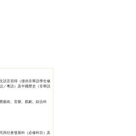
文語言習得（僅供非華語學生修
話／粵語）及中國歷史（非華語
覺藝術、音樂、戲劇、綜合科
民與社會發展科（必修科目）及