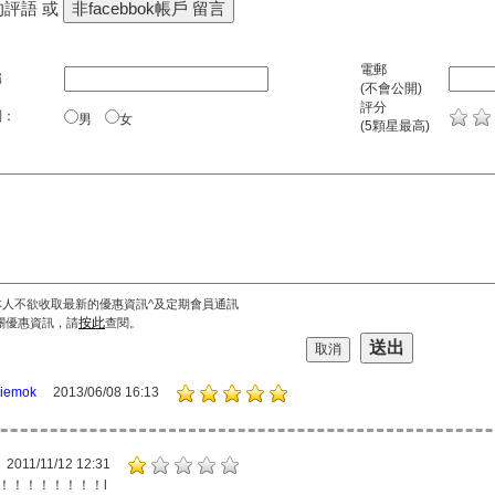
的評語 或
電郵
稱
(不會公開)
評分
別：
男
女
(5顆星最高)
本人不欲收取最新的優惠資訊^及定期會員通訊
按此
關優惠資訊，請
查閱。
siemok
2013/06/08 16:13
2011/11/12 12:31
！！！！！！！！l