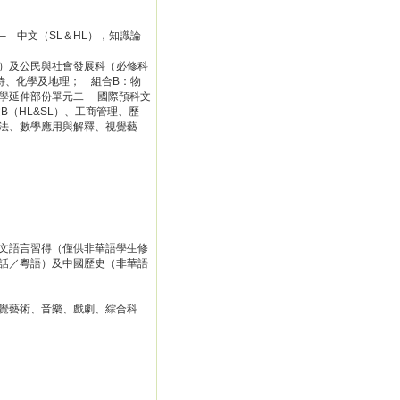
– 中文（SL＆HL），知識論
）及公民與社會發展科（必修科
待、化學及地理； 組合B：物
學延伸部份單元二 國際預科文
B（HL&SL）、工商管理、歷
法、數學應用與解釋、視覺藝
文語言習得（僅供非華語學生修
話／粵語）及中國歷史（非華語
覺藝術、音樂、戲劇、綜合科