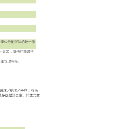
學學位分配辦法的統一派
生參加，讓他們能盡快
健康管理等等。
球場（籃球／網球／手球／羽毛
及多媒體語言室、開放式空