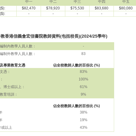
中一
中二
中三
中四
中五
$):
$82,470
$78,920
$75,530
$83,680
$80,080
$):
-
-
-
-
-
教香港信義會宏信書院教師資料(包括校長)(2024/25學年)
編制內教學人員人數：
-
編制外教學人員人數：
83
及專業教育文憑
佔全校教師人數的百份比 (%)
文憑：
83%
：
100%
、博士或以上：
61%
教育培訓：
9%
佔全校教師人數的百份比 (%)
 年
38%
 年
19%
 年或以上
43%