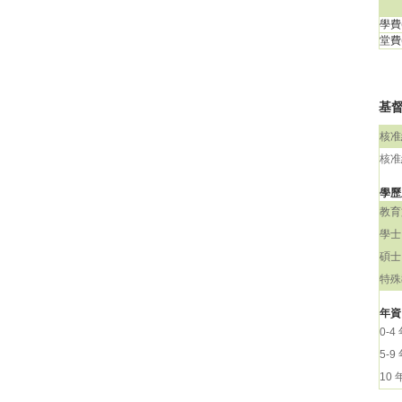
學費(
堂費(
基督
核准
核准
學歷
教育
學士
碩士
特殊
年資
0-4
5-9
10