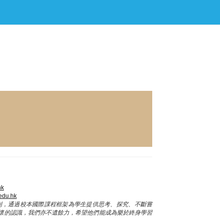
hk
.edu.hk
則，通過校本國際課程框架為學生提供思考、探究、不斷嘗
懷的認識，我們亦不遺餘力，希望他們能成為樂於終身學習