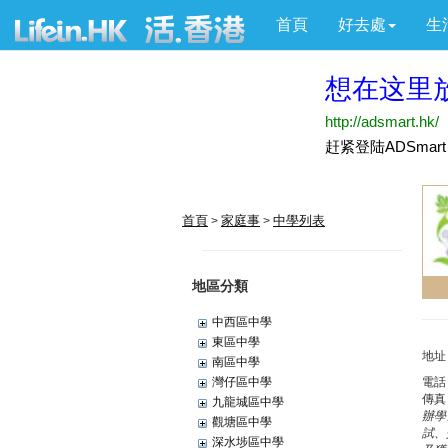
首頁
好去處
生
首頁
家庭事
中學列表
>
>
地區分類
中西區中學
東區中學
地址
南區中學
灣仔區中學
電話
傳真
九龍城區中學
辦學
觀塘區中學
試、
深水埗區中學