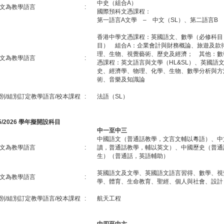
中史（組合A）
文為教學語言
:
國際預科文憑課程：
第一語言A文學 – 中文（SL）、第二語言B 
香港中學文憑課程：英國語文、數學（必修科目
目） 組合A：企業會計與財務概論、旅遊及款
理、生物、視覺藝術、歷史及經濟； 其他：數
文為教學語言
:
憑課程：英文語言與文學（HL&SL）、英國語文
史、經濟學、物理、化學、生物、數學分析與方
術、音樂及知識論
別/組別訂定教學語言/校本課程
:
法語（SL）
25/2026 學年擬開設科目
中一至中三
中國語文（普通話教學，文言文輔以粵語）、中
文為教學語言
:
讀，普通話教學，輔以英文）、中國歷史（普通
生）（普通話，英語輔助）
英國語文及文學、英國語文語言習得、數學、視
文為教學語言
:
學、體育、生命教育、聖經、個人與社會、設計
別/組別訂定教學語言/校本課程
:
航天工程