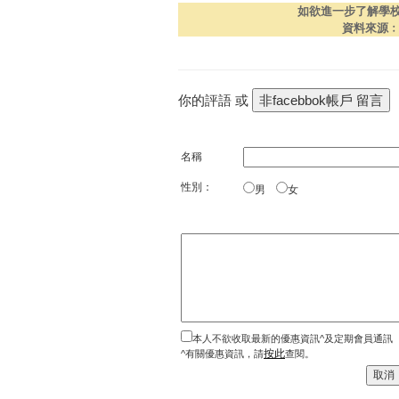
如欲進一步了解學
資料來源
你的評語 或
名稱
性別：
男
女
本人不欲收取最新的優惠資訊^及定期會員通訊
按此
^有關優惠資訊，請
查閱。