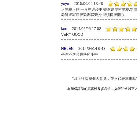
yoyo
2015/06/09 13:48
這學校不錯,一直在進步中,雖然是屋村學校,功課
老師跟家長很緊密聯繫,小兒讀得很開心.
ken
2014/05/05 17:02
VERY GOOD
HELEN
2014/04/14 6:48
荃灣區進步最快的小學
*以上評論屬個人意見，並不代表本網站
為確保評語的真實性及參考性，如評語含以下