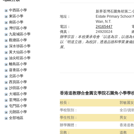
中西區小學
新界荃灣石圍角邨第二
東區小學
地址：
Estate Primary School 
Wan, N.T.
南區小學
電話：
24165447
灣仔區小學
傳真：
24920024
九龍城區小學
辦學宗旨：
本校秉承母會「以道為宗，以德為
觀塘區小學
以「明道立德」為校訓，透過品德和學業兼備
深水埗區小學
展。
黃大仙區小學
油尖旺區小學
離島區小學
葵青區小學
北區小學
西頁區小學
沙田區小學
香港道教聯合會圓玄學院石圍角小學學
大埔區小學
荃灣區小學
校長：
郭敏麗女
屯門區小學
學校類別：
全日/資
元朗區小學
學生性別：
男女
全部地區
辦學團體：
香港道教
宗教：
道教