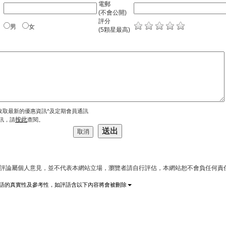
電郵
(不會公開)
評分
男
女
(5顆星最高)
收取最新的優惠資訊^及定期會員通訊
按此
訊，請
查閱。
上評論屬個人意見，並不代表本網站立場，瀏覽者請自行評估，本網站恕不會負任何責
語的真實性及參考性，如評語含以下內容將會被刪除