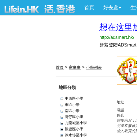
首頁
好去處
生
>
>
首頁
家庭事
小學列表
地區分類
中西區小學
地址：
東區小學
電話：
南區小學
傳真：
灣仔區小學
辦學宗旨：
九龍城區小學
兒童在被肯
觀塘區小學
全人教育的
深水埗區小學