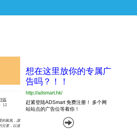
仔區
：
12
愛的氣氛，讓
的兒童，以達