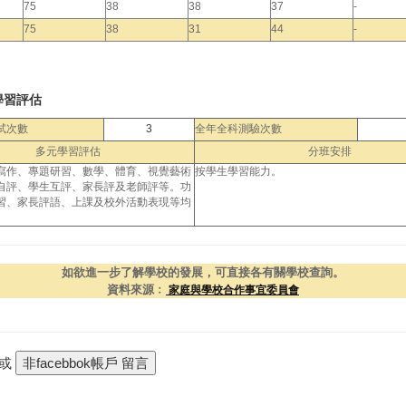
75
38
38
37
-
75
38
31
44
-
學習評估
試次數
3
全年全科測驗次數
多元學習評估
分班安排
寫作、專題研習、數學、體育、視覺藝術
按學生學習能力。
自評、學生互評、家長評及老師評等。功
習、家長評語、上課及校外活動表現等均
如欲進一步了解學校的發展，可直接各有關學校查詢。
資料來源﹕
家庭與學校合作事宜委員會
 或