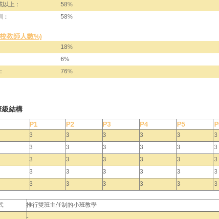
或以上：
58%
訓：
58%
全校教師人數%)
18%
6%
：
76%
班級結構
P1
P2
P3
P4
P5
P
3
3
3
3
3
3
3
3
3
3
3
3
3
3
3
3
3
3
3
3
3
3
3
3
3
3
3
3
3
3
式
推行雙班主任制的小班教學
-