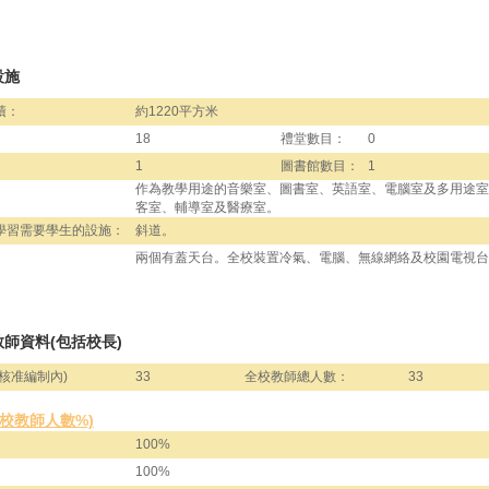
設施
積：
約1220平方米
18
禮堂數目：
0
1
圖書館數目：
1
作為教學用途的音樂室、圖書室、英語室、電腦室及多用途室
客室、輔導室及醫療室。
學習需要學生的設施：
斜道。
兩個有蓋天台。全校裝置冷氣、電腦、無線網絡及校園電視台
師資料(包括校長)
核准編制內)
33
全校教師總人數：
33
全校教師人數%)
100%
100%