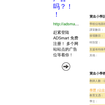
寶血小學
學校佔地面
課室數目：
操場數目：
特別室：
支援有特殊
其他：
寶血小學教
教師人數：(
學歷 (佔
教育文憑：
學士：