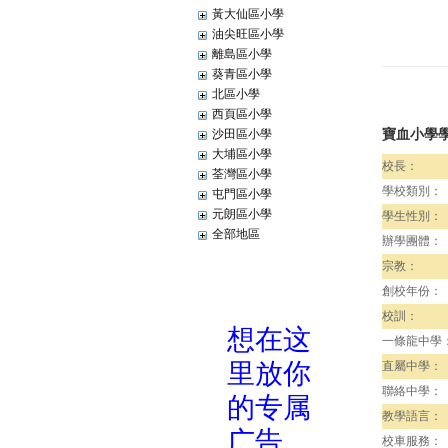
黃大仙區小學
油尖旺區小學
離島區小學
葵青區小學
北區小學
西頁區小學
寶血小學
沙田區小學
大埔區小學
校長：
荃灣區小學
學校類別：
屯門區小學
元朗區小學
學生性別：
全部地區
辦學團體：
宗教：
創校年份：
校訓：
一條龍中學
直屬中學：
聯絡中學：
教學語言：
校車服務：