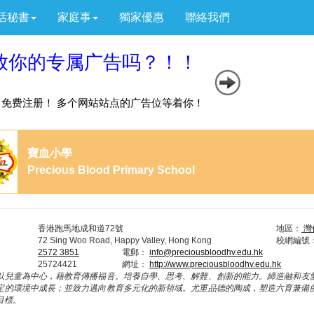
活秘書
家庭事
獨家優惠
聯絡我們
寶血小學
Precious Blood Primary School
香港跑馬地成和道72號
地區：
灣
72 Sing Woo Road, Happy Valley, Hong Kong
校網編號
2572 3851
電郵：
info@preciousbloodhv.edu.hk
25724421
網址：
http://www.preciousbloodhv.edu.hk
以兒童為中心，藉教育傳播福音。培養自學、思考、解難、創新的能力。締造融和友
定的環境中成長；並致力邁向教育多元化的新領域。尤重品德的陶成，塑造六育兼備
目標。