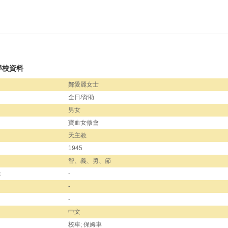
學校資料
鄭愛麗女士
全日/資助
男女
寶血女修會
天主教
1945
智、義、勇、節
：
-
-
-
中文
校車; 保姆車