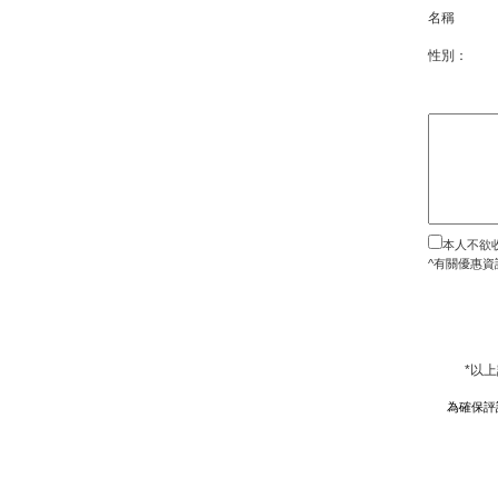
名稱
性別：
本人不欲
^有關優惠資
*以
為確保評