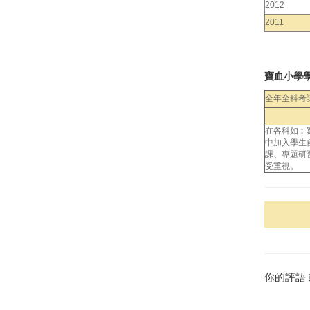
2012
2011
寶血小學
全年全科考
在各科如︰
中加入學生
課、專題研
受重視。
你的評語