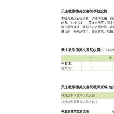
天主教崇德英文書院學校設施
本校具備政府提供的一切標準設施。另
能力。本校特設中、英文自學室；而多
禱及早會直播，鼓勵培訓多元智能，肯
射切割、紫外線打印、虛擬實境、航拍
天主教崇德英文書院收費(2024/2
中一
中
學費($):
-
-
堂費($):
-
-
天主教崇德英文書院教師資料(包括校長
核准編制內教學人員人數：
核准編制外教學人員人數：
學歷及專業教育文憑