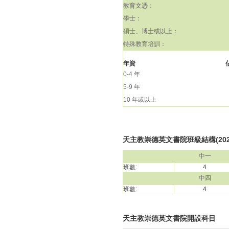
教育文憑：
學士：
碩士、博士或以上：
特殊教育培訓：
年資
0-4 年
5-9 年
10 年或以上
天主教崇德英文書院班級結構(2024
中一
班數:
4
中四
班數:
4
天主教崇德英文書院開設科目