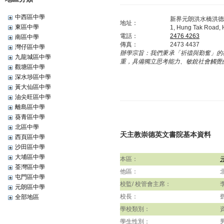
中西區中學
新界元朗洪水橋洪德
地址：
東區中學
1, Hung Tak Road, 
電話：
2476 4263
南區中學
傳真：
2473 4437
灣仔區中學
辦學宗旨：
我們秉承「祈禱與勤奮」的
九龍城區中學
重，具備獨立思考能力、敏銳社會觸覺
觀塘區中學
深水埗區中學
黃大仙區中學
油尖旺區中學
離島區中學
葵青區中學
北區中學
天主教崇德英文書院基本資料
西頁區中學
沙田區中學
大埔區中學
本區：
荃灣區中學
他區：
屯門區中學
校監/ 校管會主席：
元朗區中學
校長：
全部地區
學校類別：
學生性別：