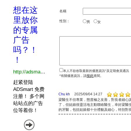
名稱
性別：
男
女
本人不欲收取最新的優惠資訊^及定期會員通訊
按此
^有關優惠資訊，請
查閱。
Chu kh
2025/09/04 14:27
梁醫生不但專業，態度極之友善，對長者細心
了，但姑娘很靈活地主動聯絡醫生，幸好梁醫
的牙醫，包括姑娘都十分禮貌及細心，特別對長者