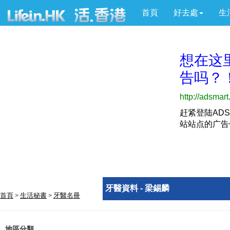
首頁
好去處
生
牙醫資料 - 梁錫麟
首頁
生活秘書
牙醫名冊
>
>
地區分類