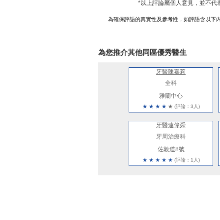
*以上評論屬個人意見，並不代
為確保評語的真實性及參考性，如評語含以下
為您推介其他同區優秀醫生
牙醫陳嘉莉
全科
雅蘭中心
★
★
★
★
★
(評論：3人)
牙醫連偉舜
牙周治療科
佐敦道8號
★
★
★
★
★
(評論：1人)