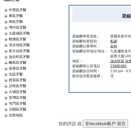
中西區牙醫
梁錫麟
東區牙醫
南區牙醫
灣仔區牙醫
九龍城區牙醫
梁錫麟專業資格：
英國皇家外科
觀塘區牙醫
梁錫麟執業類別：
私家
深水埗區牙醫
梁錫麟註冊專科：
全科
黃大仙區牙醫
梁錫麟診所地址/地址：
九龍彌敦道30
嘉賓大廈140
油尖旺區牙醫
地區：
油尖旺區
佐
離島區牙醫
梁錫麟辦公室電話：
23880385
葵青區牙醫
梁錫麟診症時間：
2:00 pm - 6:
北區牙醫
能否提供緊急服務：
否
西頁區牙醫
沙田區牙醫
大埔區牙醫
荃灣區牙醫
屯門區牙醫
元朗區牙醫
全部地區
你的評語 或