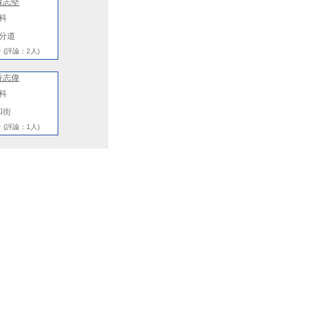
蘇志堅
科
分道
★
(評論：2人)
香志偉
科
和街
★
(評論：1人)