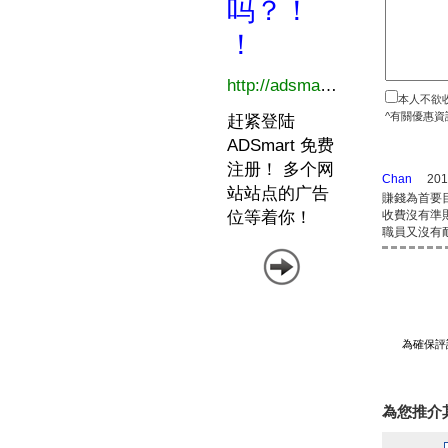
本人不欲
^有關優惠資
Chan
201
賺錢為首要
收費沒有準
職員又沒有
為確保評
為您推介