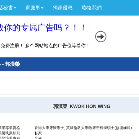
活秘書
家庭事
獨家優惠
聯絡我們
 - 郭漢榮
郭漢榮 KWOK HON WING
漢榮專業資格：
香港大學牙醫學士, 英國倫敦大學臨床牙科學碩士(修復齒科)
漢榮執業類別：
私家
漢榮註冊專科：
全科