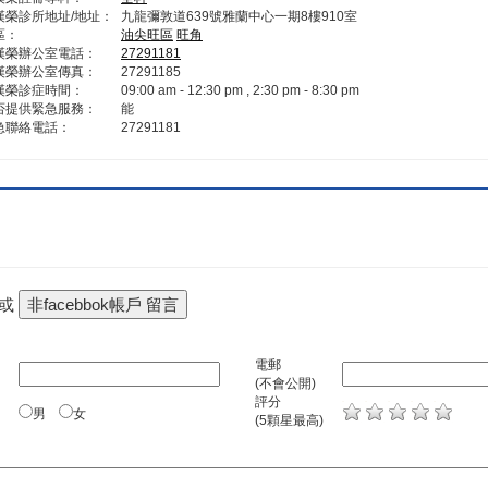
漢榮診所地址/地址：
九龍彌敦道639號雅蘭中心一期8樓910室
區：
油尖旺區
旺角
漢榮辦公室電話：
27291181
漢榮辦公室傳真：
27291185
漢榮診症時間：
09:00 am - 12:30 pm , 2:30 pm - 8:30 pm
否提供緊急服務：
能
急聯絡電話：
27291181
 或
電郵
(不會公開)
評分
男
女
(5顆星最高)