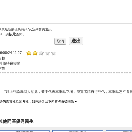
收取最新的優惠資訊^及定期會員通訊
按此
訊，請
查閱。
6/08/24 11:27
目標
則 隨時會變動
耐性
*以上評論屬個人意見，並不代表本網站立場，瀏覽者請自行評估，本網站恕不會負
語的真實性及參考性，如評語含以下內容將會被刪除
其他同區優秀醫生