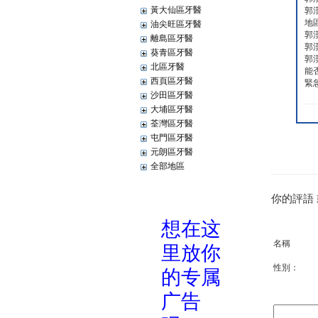
黃大仙區牙醫
郭
地
油尖旺區牙醫
郭
離島區牙醫
郭
葵青區牙醫
郭
北區牙醫
能
西頁區牙醫
緊
沙田區牙醫
大埔區牙醫
荃灣區牙醫
屯門區牙醫
元朗區牙醫
全部地區
你的評語
名稱
性別：