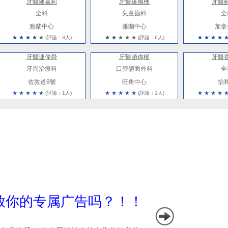
牙醫陳嘉莉
牙醫羅國棟
牙醫
全科
兒童齒科
全
雅蘭中心
雅蘭中心
加拿
★
★
★
★
★
(評論：3人)
★
★
★
★
★
(評論：6人)
★
★
★
★
牙醫連偉舜
牙醫趙偉權
牙醫
牙周治療科
口腔頜面外科
全
佐敦道8號
旺角中心
怡
★
★
★
★
★
(評論：1人)
★
★
★
★
★
(評論：1人)
★
★
★
★