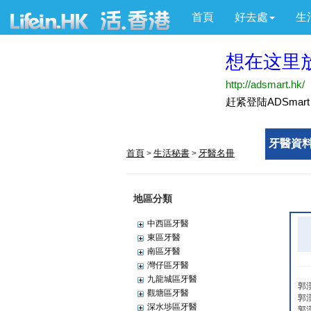
首頁
好去處
生
牙醫資料
首頁
生活秘書
牙醫名冊
>
>
地區分類
中西區牙醫
東區牙醫
南區牙醫
灣仔區牙醫
九龍城區牙醫
郭
觀塘區牙醫
郭
深水埗區牙醫
郭