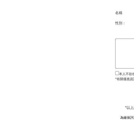
名稱
性別：
本人不欲
^有關優惠資
*以
為確保評