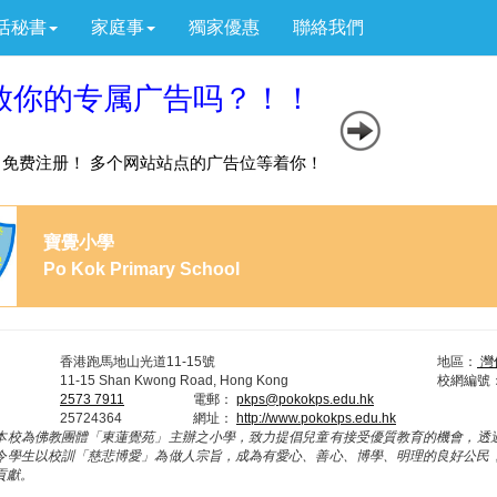
活秘書
家庭事
獨家優惠
聯絡我們
寶覺小學
Po Kok Primary School
香港跑馬地山光道11-15號
地區：
灣
11-15 Shan Kwong Road, Hong Kong
校網編號
2573 7911
電郵：
pkps@pokokps.edu.hk
25724364
網址：
http://www.pokokps.edu.hk
本校為佛教團體「東蓮覺苑」主辦之小學，致力提倡兒童有接受優質教育的機會，透
令學生以校訓「慈悲博愛」為做人宗旨，成為有愛心、善心、博學、明理的良好公民
貢獻。