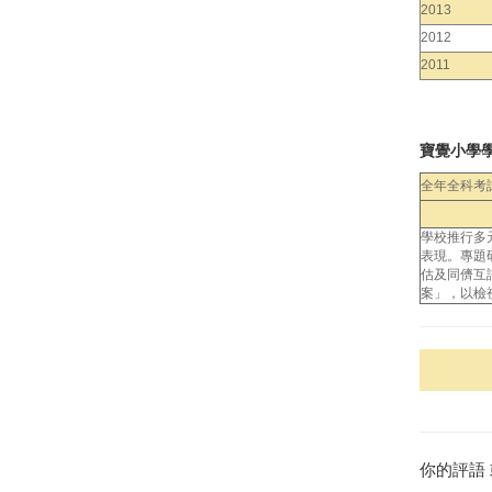
2013
2012
2011
寶覺小學
全年全科考
學校推行多
表現。專題
估及同儕互
案」，以檢
你的評語