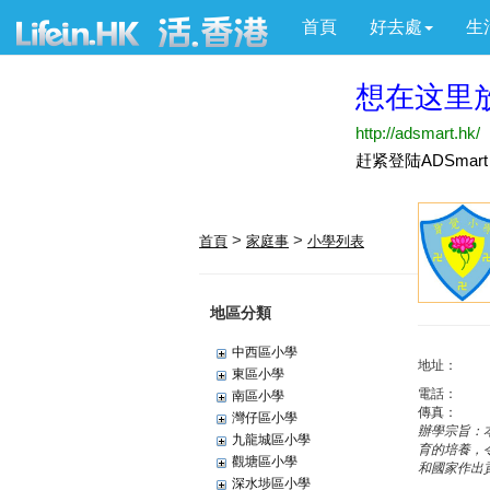
首頁
好去處
生
>
>
首頁
家庭事
小學列表
地區分類
中西區小學
地址：
東區小學
電話：
南區小學
傳真：
灣仔區小學
辦學宗旨：
九龍城區小學
育的培養，
觀塘區小學
和國家作出
深水埗區小學