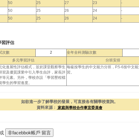
50
25
27
23
-
50
25
26
24
-
50
25
26
24
-
學習評估
試次數
2
全年全科測驗次數
多元學習評估
分班安排
元化進展性評估模式，並於課堂觀察學生
每級按學生的中文能力分班，P.5-6按中文
研習及優質課業中引入學生自評，家長評
習。
評等元素。另外，學校亦設「學習歷程檔
視學生的學習進度。
如欲進一步了解學校的發展，可直接各有關學校查詢。
資料來源﹕
家庭與學校合作事宜委員會
 或