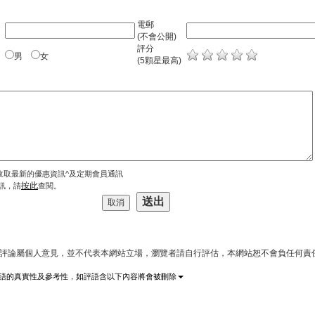
電郵
(不會公開)
評分
男
女
(5顆星最高)
收取最新的優惠資訊^及定期會員通訊
按此
訊，請
查閱。
上評論屬個人意見，並不代表本網站立場，瀏覽者請自行評估，本網站恕不會負任何責
語的真實性及參考性，如評語含以下內容將會被刪除