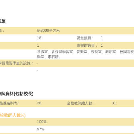
設施
積：
約3600平方米
18
禮堂數目：
1
1
圖書館數目：
1
常識室、多媒體學習室、音樂室、視藝室、舞蹈室、校園電視
動室、攀石牆。
學習需要學生的設施：
-
-
師資料(包括校長)
核准編制內)
28
全校教師總人數：
31
全校教師人數%)
100%
97%