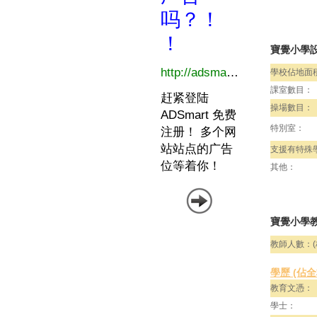
寶覺小學
學校佔地面
課室數目：
操場數目：
特別室：
支援有特殊
其他：
寶覺小學教
教師人數：(
學歷 (佔
教育文憑：
學士：