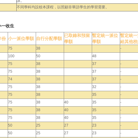
課。
不同學科均設校本課程，以照顧非華語學生的學習需要。
小一收生
已取錄和預留
暫定統一派位
暫定統一
年份
小一派位學額
自行分配學額
學額
學額
給其他校
75
38
-
100
50
48
75
38
37
-
75
38
37
-
74
38
37
-
75
38
32
-
75
38
35
-
75
38
40
35
-
75
38
40
35
-
75
38
40
35
-
50
25
27
23
-
50
25
27
23
-