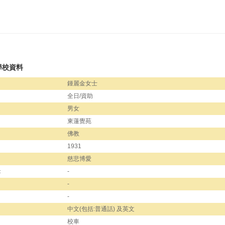
學校資料
鍾麗金女士
全日/資助
男女
東蓮覺苑
佛教
1931
慈悲博愛
：
-
-
-
中文(包括:普通話) 及英文
校車