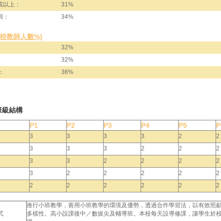
或以上：
31%
訓：
34%
全校教師人數%)
32%
32%
：
36%
班級結構
P1
P2
P3
P4
P5
P
3
3
3
3
2
2
3
3
3
2
2
2
3
3
2
2
2
2
3
2
2
2
2
2
2
2
2
2
2
2
推行小班教學，善用小班教學的環境及優勢，透過合作學習法，以有效照
式
多樣性。高小設課後中／數拔尖及輔導班。本校每天設導修課，讓學生於