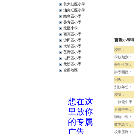
黃大仙區小學
油尖旺區小學
離島區小學
葵青區小學
北區小學
西頁區小學
寶覺小學
沙田區小學
大埔區小學
校長：
荃灣區小學
學校類別：
屯門區小學
元朗區小學
學生性別：
全部地區
辦學團體：
宗教：
創校年份：
校訓：
一條龍中學
直屬中學：
聯絡中學：
教學語言：
校車服務：