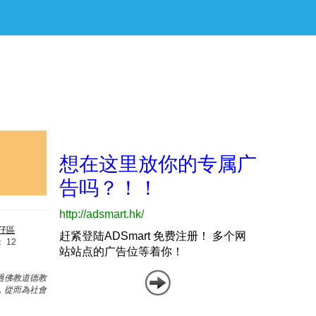
仔區
：
12
過佛教道德教
，從而為社會