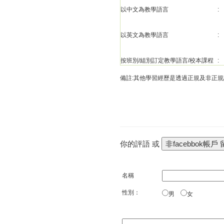
以中文為教學語言
:
以英文為教學語言
:
按班別/組別訂定教學語言/校本課程
:
備註:其他學習經歷是透過正規及非正
你的評語 或
名稱
性別：
男
女