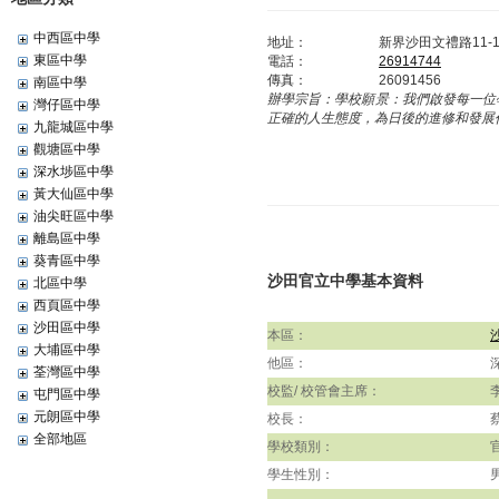
中西區中學
地址：
新界沙田文禮路11-
東區中學
電話：
26914744
傳真：
26091456
南區中學
辦學宗旨：
學校願景：我們啟發每一位
灣仔區中學
正確的人生態度，為日後的進修和發展
九龍城區中學
觀塘區中學
深水埗區中學
黃大仙區中學
油尖旺區中學
離島區中學
葵青區中學
沙田官立中學基本資料
北區中學
西頁區中學
沙田區中學
本區：
大埔區中學
他區：
荃灣區中學
校監/ 校管會主席：
屯門區中學
元朗區中學
校長：
全部地區
學校類別：
學生性別：