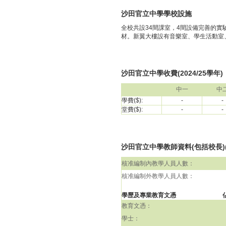
沙田官立中學學校設施
全校共設34間課室，4間設備完善的
材。新翼大樓設有音樂室、學生活動室
沙田官立中學收費(2024/25學年)
中一
中
學費($):
-
-
堂費($):
-
-
沙田官立中學教師資料(包括校長)(2
核准編制內教學人員人數：
核准編制外教學人員人數：
學歷及專業教育文憑
教育文憑：
學士：