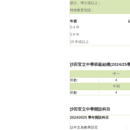
碩士、博士或以上：
特殊教育培訓：
年資
0-4 年
5-9 年
10 年或以上
沙田官立中學班級結構(2024/25
中一
班數:
4
中四
班數:
4
沙田官立中學開設科目
2024/2025 學年開設科目
以中文為教學語言
: