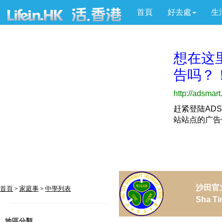
首頁
好去處
生
沙田官
首頁
家庭事
中學列表
>
>
Sha Ti
地區分類