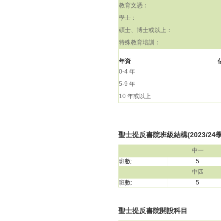
教育文憑：
學士：
碩士、博士或以上：
特殊教育培訓：
年資
0-4 年
5-9 年
10 年或以上
聖士提反書院班級結構(2023/24
中一
班數:
5
中四
班數:
5
聖士提反書院開設科目