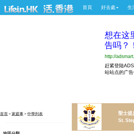
首頁
好去處
生
聖士提
首頁
家庭事
中學列表
>
>
St. St
地區分類