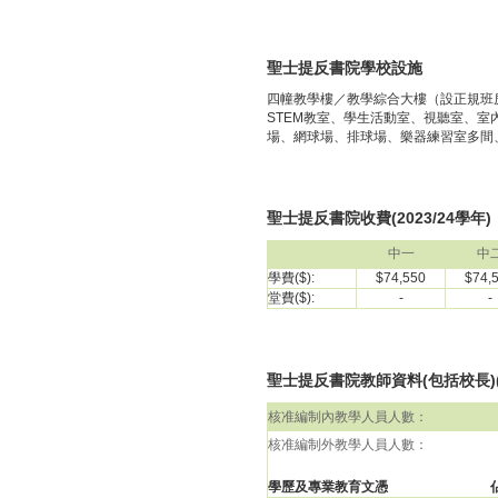
聖士提反書院學校設施
四幢教學樓／教學綜合大樓（設正規班
STEM教室、學生活動室、視聽室、
場、網球場、排球場、樂器練習室多間
聖士提反書院收費(2023/24學年)
中一
中
學費($):
$74,550
$74,
堂費($):
-
-
聖士提反書院教師資料(包括校長)(2
核准編制內教學人員人數：
核准編制外教學人員人數：
學歷及專業教育文憑