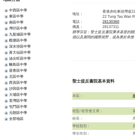
中西區中學
香港赤柱東頭灣道2
地址：
東區中學
22 Tung Tau Wan R
電話：
28130360
南區中學
傳真：
28137311
灣仔區中學
辦學宗旨：
聖士提反書院秉承基督的關
九龍城區中學
德以及廣闊的國際視野，成為勇於承擔
觀塘區中學
深水埗區中學
黃大仙區中學
油尖旺區中學
離島區中學
葵青區中學
北區中學
聖士提反書院基本資料
西頁區中學
沙田區中學
大埔區中學
本區：
荃灣區中學
屯門區中學
校監/ 校管會主席：
元朗區中學
校長：
全部地區
學校類別：
學生性別：