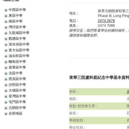
中西區中學
新界元朗朗屏邨第三
地址：
東區中學
Phase III, Long Pin
電話：
2474 2678
南區中學
傳真：
2474 7086
灣仔區中學
辦學宗旨：
我們尊重學生的獨特個性，
九龍城區中學
國情懷和國際視野。
觀塘區中學
深水埗區中學
黃大仙區中學
油尖旺區中學
離島區中學
葵青區中學
北區中學
東華三院盧幹庭紀念中學基本資
西頁區中學
沙田區中學
大埔區中學
本區：
荃灣區中學
他區：
屯門區中學
校監/ 校管會主席：
元朗區中學
校長：
全部地區
學校類別：
學生性別：