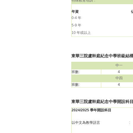
特殊教育培訓：
年資
0-4 年
5-9 年
10 年或以上
東華三院盧幹庭紀念中學班級結構(20
中一
班數:
4
中四
班數:
4
東華三院盧幹庭紀念中學開設科
2024/2025 學年開設科目
以中文為教學語言
: