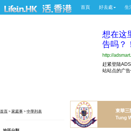
首頁
好去處
生
東華三
首頁
家庭事
中學列表
>
>
Tung W
地區分類