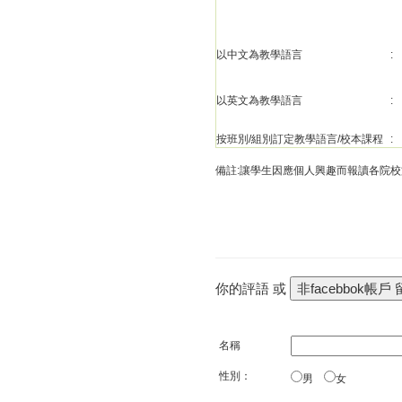
以中文為教學語言
:
以英文為教學語言
:
按班別/組別訂定教學語言/校本課程
:
備註:讓學生因應個人興趣而報讀各院
你的評語 或
名稱
性別：
男
女