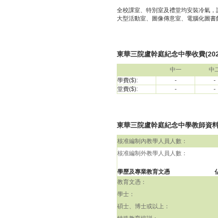
全校課室、特別室及禮堂均安裝冷氣，
大型活動室、圖像傳意室、電腦化圖書
東華三院盧幹庭紀念中學收費(2024
中一
中
學費($):
-
-
堂費($):
-
-
東華三院盧幹庭紀念中學教師資料(包括
核准編制內教學人員人數：
核准編制外教學人員人數：
學歷及專業教育文憑
教育文憑：
學士：
碩士、博士或以上：