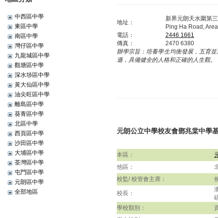
中西區中學
新界元朗天水圍第三
地址：
東區中學
Ping Ha Road, Area
電話：
2446 1661
南區中學
傳真：
2470 6380
灣仔區中學
辦學宗旨：
培養學生均衡發展，五育並
九龍城區中學
遜，具備健全的人格和正確的人生觀。
觀塘區中學
深水埗區中學
黃大仙區中學
油尖旺區中學
離島區中學
葵青區中學
北區中學
元朗公立中學校友會鄧兆棠中學
西頁區中學
沙田區中學
大埔區中學
本區：
荃灣區中學
他區：
屯門區中學
校監/ 校管會主席：
元朗區中學
全部地區
校長：
學校類別：