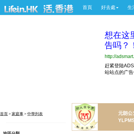
首頁
好去處
生
元朗公
首頁
家庭事
中學列表
>
>
YLPMS
地區分類