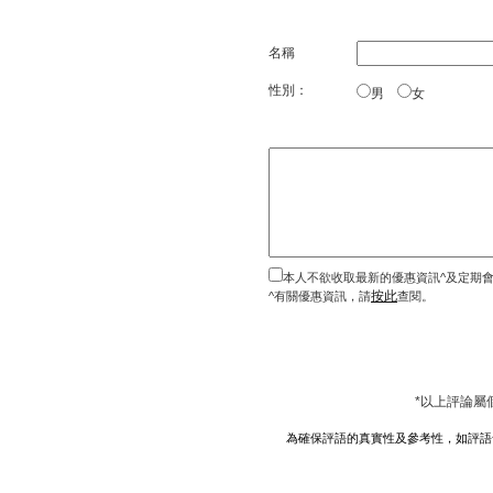
名稱
性別：
男
女
本人不欲收取最新的優惠資訊^及定期
按此
^有關優惠資訊，請
查閱。
*以上評論屬
為確保評語的真實性及參考性，如評語