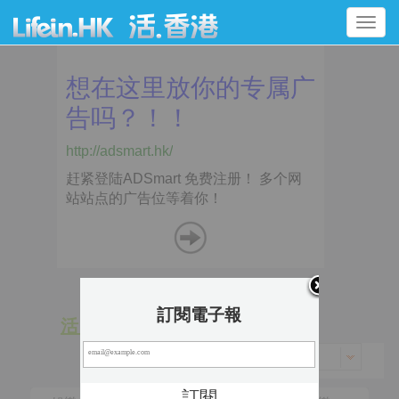
Toggle
navigation
訂閱電子報
活 動
景 點
香港 > 北區