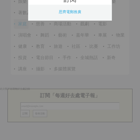
•
娛樂
•
展覽
•
環保
•
節慶
•
進修
•
音樂
思齊電郵推廣
•
著數及優惠
•
美食
•
體育
•
文化
•
戶外
•
家庭
•
慈善
•
商場活動
•
戲劇
•
電影
•
演唱會
•
舞蹈
•
藝術
•
嘉年華
•
車展
•
物業
•
健康
•
教育
•
旅遊
•
社區
•
比賽
•
工作坊
•
投資
•
電台節目
•
手作
•
全城熱話
•
新奇
•
講座
•
攝影
•
多媒體展覽
此分類下近期無好去處記錄
訂閱「每週好去處電子報」