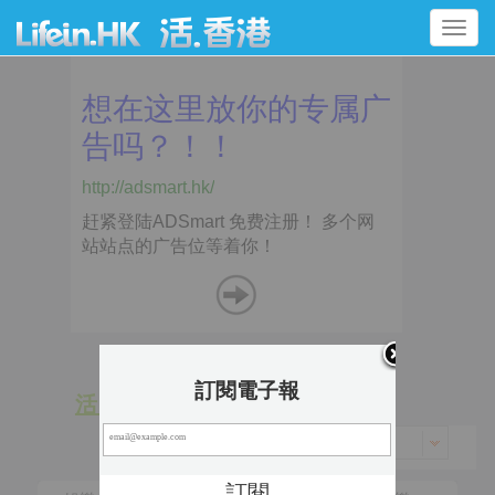
Toggle
navigation
訂閱電子報
活 動
景 點
香港 > 中西區