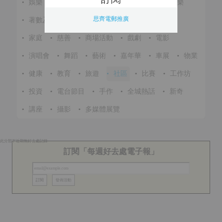
•
娛樂
•
展覽
•
環保
•
節慶
•
進修
•
音樂
思齊電郵推廣
•
著數及優惠
•
美食
•
體育
•
文化
•
戶外
•
家庭
•
慈善
•
商場活動
•
戲劇
•
電影
•
演唱會
•
舞蹈
•
藝術
•
嘉年華
•
車展
•
物業
•
健康
•
教育
•
旅遊
•
社區
•
比賽
•
工作坊
•
投資
•
電台節目
•
手作
•
全城熱話
•
新奇
•
講座
•
攝影
•
多媒體展覽
此分類下近期無好去處記錄
訂閱「每週好去處電子報」