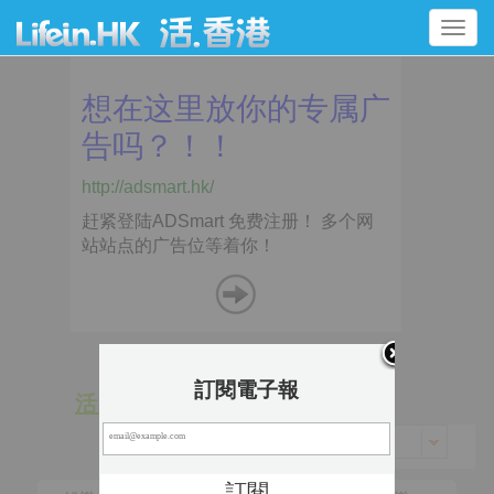
Toggle
navigation
訂閱電子報
活 動
景 點
香港