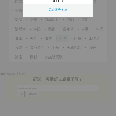
•
娛樂
•
展覽
•
環保
•
節慶
•
進修
•
音樂
思齊電郵推廣
•
著數及優惠
•
美食
•
體育
•
文化
•
戶外
•
家庭
•
慈善
•
商場活動
•
戲劇
•
電影
•
演唱會
•
舞蹈
•
藝術
•
嘉年華
•
車展
•
物業
•
健康
•
教育
•
旅遊
•
社區
•
比賽
•
工作坊
•
投資
•
電台節目
•
手作
•
全城熱話
•
新奇
•
講座
•
攝影
•
多媒體展覽
此分類下近期無好去處記錄
訂閱「每週好去處電子報」