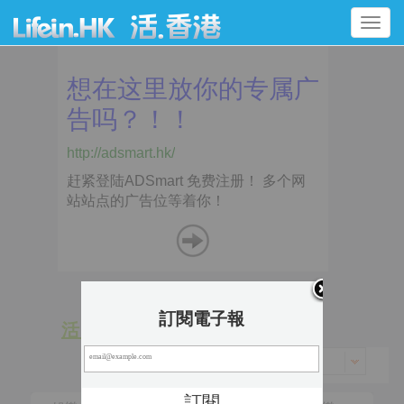
Toggle
navigation
訂閱電子報
活 動
景 點
香港