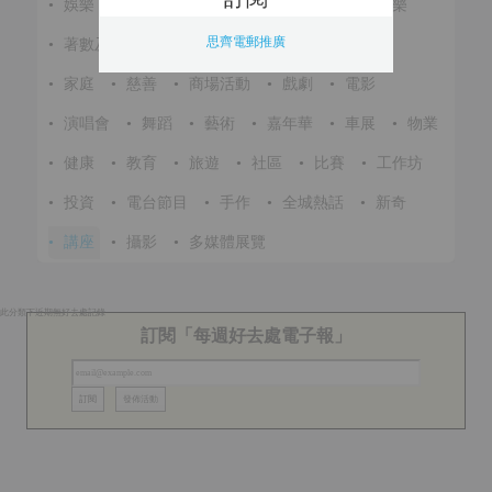
•
娛樂
•
展覽
•
環保
•
節慶
•
進修
•
音樂
思齊電郵推廣
•
著數及優惠
•
美食
•
體育
•
文化
•
戶外
•
家庭
•
慈善
•
商場活動
•
戲劇
•
電影
•
演唱會
•
舞蹈
•
藝術
•
嘉年華
•
車展
•
物業
•
健康
•
教育
•
旅遊
•
社區
•
比賽
•
工作坊
•
投資
•
電台節目
•
手作
•
全城熱話
•
新奇
•
講座
•
攝影
•
多媒體展覽
此分類下近期無好去處記錄
訂閱「每週好去處電子報」