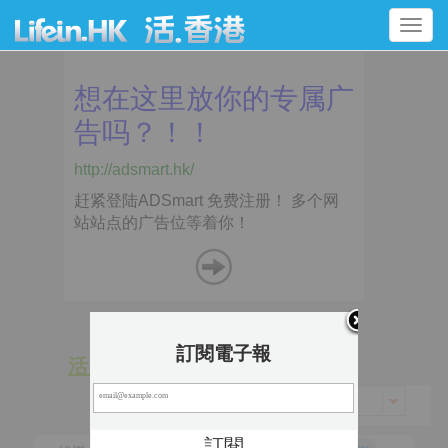
Toggle
navigation
訂閱電子報
活 動
景 點
香港 > 東區