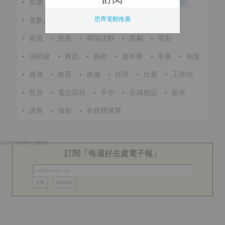
•
娛樂
•
展覽
•
環保
•
節慶
•
進修
•
音樂
思齊電郵推廣
•
著數及優惠
•
美食
•
體育
•
文化
•
戶外
•
家庭
•
慈善
•
商場活動
•
戲劇
•
電影
•
演唱會
•
舞蹈
•
藝術
•
嘉年華
•
車展
•
物業
•
健康
•
教育
•
旅遊
•
社區
•
比賽
•
工作坊
•
投資
•
電台節目
•
手作
•
全城熱話
•
新奇
•
講座
•
攝影
•
多媒體展覽
此分類下近期無好去處記錄
訂閱「每週好去處電子報」