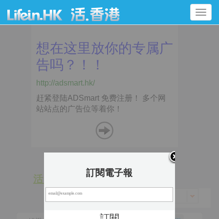
Toggle
navigation
訂閱電子報
活 動
景 點
香港 > 九龍城區