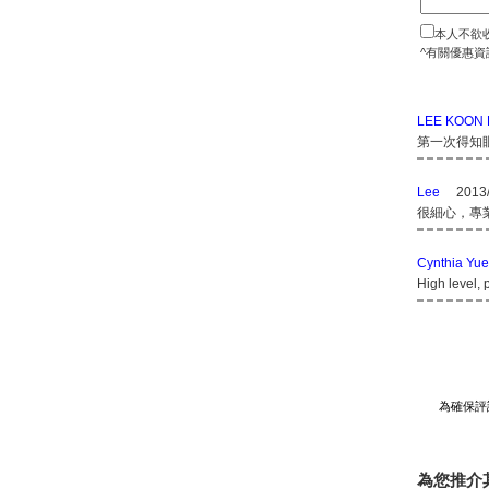
本人不欲
^有關優惠資
LEE KOON 
第一次得知眼
Lee
2013/
很細心，專
Cynthia Yu
High level, 
為確保評
為您推介