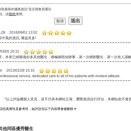
收取最新的優惠資訊^及定期會員通訊
按此
訊，請
查閱。
LOI
2016/09/01 13:02
中風的資訊, 獲益良多!
03/05 20:31
業，本來已經睇過好多其他醫生，睇極都唔知咪事，第一次睇劉醫生，第一次有人講
en
2013/01/28 15:33
professional service, dedicated care to all of his patients with modest attitude.
*以上評論屬個人意見，並不代表本網站立場，瀏覽者請自行評估，本網站恕不會負
語的真實性及參考性，如評語含以下內容將會被刪除
其他同區優秀醫生