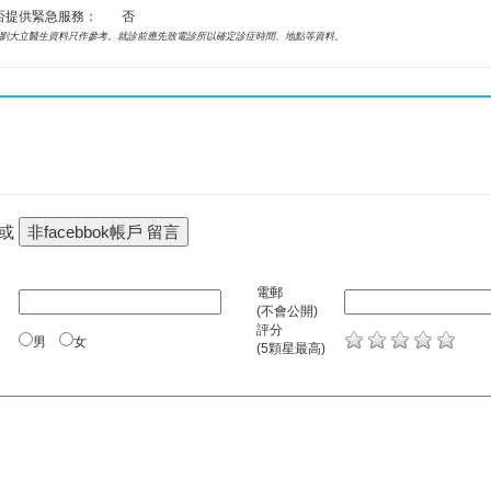
否提供緊急服務：
否
劉大立醫生資料只作參考。就診前應先致電診所以確定診症時間、地點等資料。
 或
電郵
(不會公開)
評分
男
女
(5顆星最高)