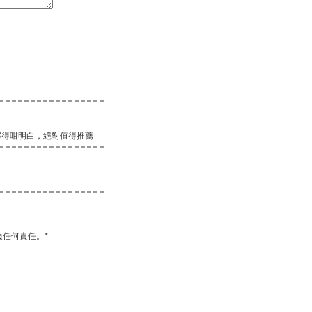
解得咁明白，絕對值得推薦
任何責任。*