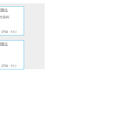
熙醫生
性病科
★
(評論：8人)
樑醫生
★
(評論：6人)