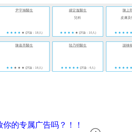
尹宇瀚醫生
繆定逸醫生
陳上
兒科
皮膚及
★
★
★
★
★
(評論：18人)
★
★
★
★
★
(評論：10人)
★
★
★
★
陳嘉亮醫生
陸乃明醫生
謝棟
★
★
★
★
★
(評論：16人)
★
★
★
★
★
(評論：6人)
★
★
★
★