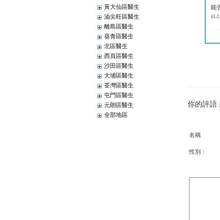
黃大仙區醫生
能
油尖旺區醫生
以上
離島區醫生
葵青區醫生
北區醫生
西頁區醫生
沙田區醫生
大埔區醫生
荃灣區醫生
屯門區醫生
你的評語
元朗區醫生
全部地區
名稱
性別：