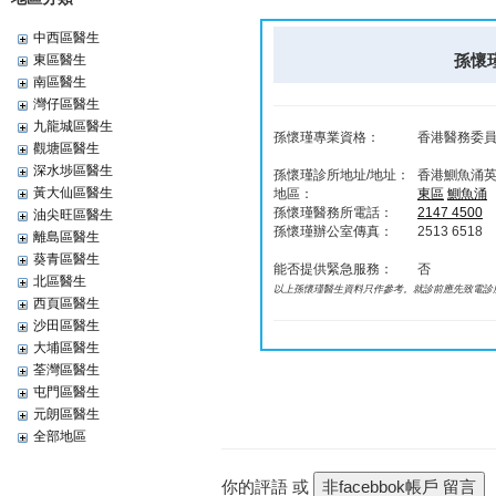
中西區醫生
孫懷瑾 
東區醫生
南區醫生
灣仔區醫生
九龍城區醫生
孫懷瑾專業資格：
香港醫務委員會
觀塘區醫生
深水埗區醫生
孫懷瑾診所地址/地址：
香港‎鰂魚涌英
黃大仙區醫生
地區：
東區
鰂魚涌
孫懷瑾醫務所電話：
2147 4500
油尖旺區醫生
孫懷瑾辦公室傳真：
2513 6518
離島區醫生
葵青區醫生
能否提供緊急服務：
否
北區醫生
以上孫懷瑾醫生資料只作參考。就診前應先致電診
西頁區醫生
沙田區醫生
大埔區醫生
荃灣區醫生
屯門區醫生
元朗區醫生
全部地區
你的評語 或