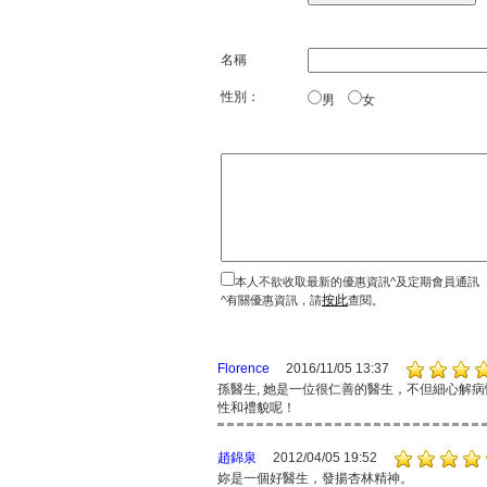
名稱
性別：
男
女
本人不欲收取最新的優惠資訊^及定期會員通訊
按此
^有關優惠資訊，請
查閱。
Florence
2016/11/05 13:37
孫醫生, 她是一位很仁善的醫生，不但細心解
性和禮貌呢！
趙錦泉
2012/04/05 19:52
妳是一個好醫生，發揚杏林精神。