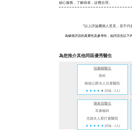
細心服務，了解病者，診費合理。
*以上評論屬個人意見，並不代
為確保評語的真實性及參考性，如評語含以下
為您推介其他同區優秀醫生
陸瓞驥醫生
骨科
根德公爵夫人兒童醫院
★
★
★
★
★
(評論：2人)
陳家昌醫生
耳鼻喉科
尤德夫人那打素醫院
★
★
★
★
★
(評論：1人)