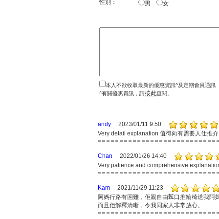
性別：
男
女
本人不欲收取最新的優惠資訊^及定期會員通訊
按此
^有關優惠資訊，請
查閱。
andy
2023/01/11 9:50
Very detail explanation 值得向有需要人仕推介
Chan
2022/01/26 14:40
Very patience and comprehensive explanati
Kam
2021/11/29 11:23
阿媽行路有困難，佢親自由𨋢口推輪椅送我阿
而且佢解釋清晰，令我同家人非常放心。