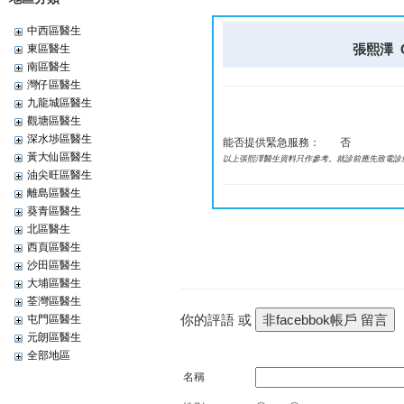
中西區醫生
張熙澤 CH
東區醫生
南區醫生
灣仔區醫生
九龍城區醫生
觀塘區醫生
深水埗區醫生
能否提供緊急服務：
否
黃大仙區醫生
以上張熙澤醫生資料只作參考。就診前應先致電診
油尖旺區醫生
離島區醫生
葵青區醫生
北區醫生
西頁區醫生
沙田區醫生
大埔區醫生
荃灣區醫生
你的評語 或
屯門區醫生
元朗區醫生
全部地區
名稱