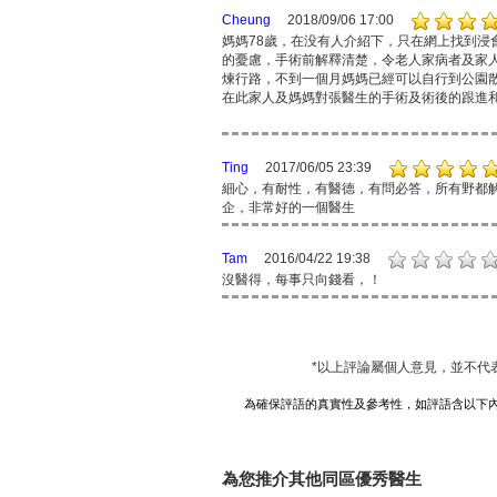
Cheung
2018/09/06 17:00
媽媽78歲，在没有人介紹下，只在網上找到
的憂慮，手術前解釋清楚，令老人家病者及家
煉行路，不到一個月媽媽已經可以自行到公園
在此家人及媽媽對張醫生的手術及術後的跟進
Ting
2017/06/05 23:39
細心，有耐性，有醫德，有問必答，所有野都
企，非常好的一個醫生
Tam
2016/04/22 19:38
沒醫得，每事只向錢看，！
*以上評論屬個人意見，並不代
為確保評語的真實性及參考性，如評語含以下
為您推介其他同區優秀醫生