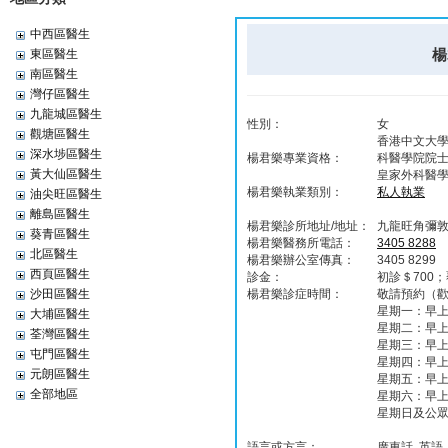
中西區醫生
楊
東區醫生
南區醫生
灣仔區醫生
九龍城區醫生
性別：
女
觀塘區醫生
香港中文大學
深水埗區醫生
楊君樂專業資格：
科醫學院院士
黃大仙區醫生
皇家外科醫
楊君樂執業類別：
私人執業
油尖旺區醫生
離島區醫生
楊君樂診所地址/地址：
九龍旺角彌敦道
葵青區醫生
楊君樂醫務所電話：
3405 8288
北區醫生
楊君樂辦公室傳真：
3405 8299
西頁區醫生
診金：
初診＄700
沙田區醫生
楊君樂診症時間：
敬請預約（歡迎
星期一：早上
大埔區醫生
星期二：早上
荃灣區醫生
星期三：早上
屯門區醫生
星期四：早上
元朗區醫生
星期五：早上
全部地區
星期六：早上
星期日及公
語言或方言：
廣東話, 英語,