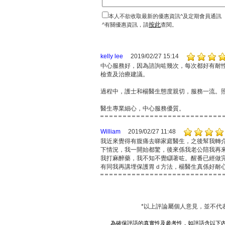
本人不欲收取最新的優惠資訊^及定期會員通訊
按此
^有關優惠資訊，請
查閱。
kelly lee
2019/02/27 15:14
中心服務好，因為諮詢咗幾次，每次都好有耐
檢查及治療建議。
過程中，護士和楊醫生態度親切，服務一流。
醫生專業細心，中心服務優質。
William
2019/02/27 11:48
我近來覺得有腹痛去睇家庭醫生，之後幫我轉
下情況，我一開始都驚，後來係我老公陪我再
我打麻醉藥，我不知不覺瞓著咗。醒番已經做
有同我再講埋保護胃ｄ方法，楊醫生真係好耐
*以上評論屬個人意見，並不代
為確保評語的真實性及參考性，如評語含以下