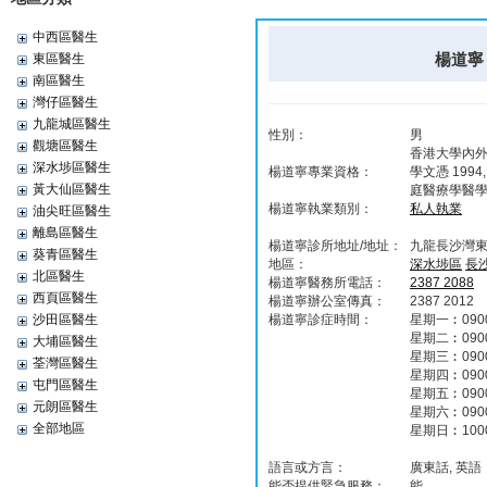
中西區醫生
楊道寧 
東區醫生
南區醫生
灣仔區醫生
九龍城區醫生
性別：
男
觀塘區醫生
香港大學內外全
深水埗區醫生
楊道寧專業資格：
學文憑 199
黃大仙區醫生
庭醫療學醫學
楊道寧執業類別：
私人執業
油尖旺區醫生
離島區醫生
楊道寧診所地址/地址：
九龍長沙灣東
葵青區醫生
地區：
深水埗區
長
北區醫生
楊道寧醫務所電話：
2387 2088
西頁區醫生
楊道寧辦公室傳真：
2387 2012
沙田區醫生
楊道寧診症時間：
星期一︰0900-
星期二︰0900-
大埔區醫生
星期三︰0900-
荃灣區醫生
星期四︰0900-
屯門區醫生
星期五︰0900-
元朗區醫生
星期六︰0900
全部地區
星期日︰1000
語言或方言：
廣東話, 英語
能否提供緊急服務：
能