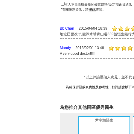
本人不欲收取最新的優惠資訊^及定期會員通訊
按此
^有關優惠資訊，請
查閱。
Bb Chan
2015/04/04 18:39
地址已更改:九龍深水埗青山道339號恒生銀行大廈9
Mandy
2013/02/01 13:48
A very good doctor!!!!!
*以上評論屬個人意見，並不代
為確保評語的真實性及參考性，如評語含以下
為您推介其他同區優秀醫生
尹宇瀚醫生