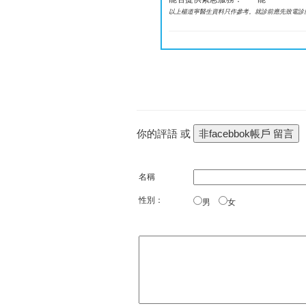
以上楊道寧醫生資料只作參考。就診前應先致電診
你的評語 或
名稱
性別：
男
女