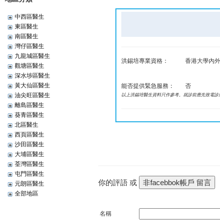
中西區醫生
東區醫生
南區醫生
灣仔區醫生
九龍城區醫生
洪錫培專業資格：
香港大學內外
觀塘區醫生
深水埗區醫生
黃大仙區醫生
能否提供緊急服務：
否
油尖旺區醫生
以上洪錫培醫生資料只作參考。就診前應先致電診
離島區醫生
葵青區醫生
北區醫生
西頁區醫生
沙田區醫生
大埔區醫生
荃灣區醫生
屯門區醫生
你的評語 或
元朗區醫生
全部地區
名稱