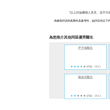
*以上評論屬個人意見，並不代
為確保評語的真實性及參考性，如評語含以下
為您推介其他同區優秀醫生
尹宇瀚醫生
★
★
★
★
★
(評論：18人)
陳嘉亮醫生
★
★
★
★
★
(評論：16人)