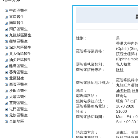
中西區醫生
東區醫生
南區醫生
灣仔區醫生
九龍城區醫生
性別：
男
觀塘區醫生
香港大學內外全
深水埗區醫生
(Ophth) 
羅智峯專業資格：
黃大仙區醫生
院院士(眼科) 
(Ophthalm
油尖旺區醫生
羅智峯執業類別：
私人執業
離島區醫生
羅智峯註冊專科：
眼科
葵青區醫生
北區醫生
羅智峯眼科
羅智峯診所地址/地址：
西頁區醫生
九龍旺角彌敦道
沙田區醫生
地區：
油尖旺區
旺
鄰近鐵路站：
旺角站
大埔區醫生
鐵路站前往方法：
旺角 D2 出口
荃灣區醫生
羅智峯醫務所電話：
2670 2028
屯門區醫生
診金：
$1000
元朗區醫生
羅智峯診症時間：
Mon - Fri ：0
全部地區
Sat ：09:30-
語言或方言：
廣東話、英
醫療服務項目：
眼科門診服務 