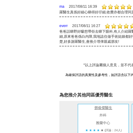
ma
2017/08/11 16:39
羅醫生真係好細心睇得好仔細,收費亦都合理同
everr
2017/08/11 16:27
爸爸話睇野好矇想帶佢去睇下眼科,有人介紹羅醫
細,原來爸爸係白內障,我地諗住做手術姑娘都好
楚,好多謝羅醫生,會推介埋俾親戚朋友!
*以上評論屬個人意見，並不代
為確保評語的真實性及參考性，如評語含以下
為您推介其他同區優秀醫生
鄧俊傑醫生
外科
雅蘭中心
★
★
★
★
★
(評論：24人)