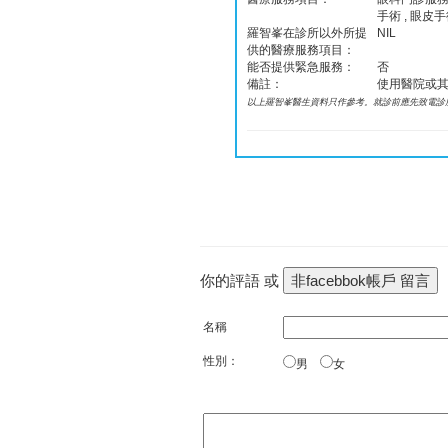
手術 , 眼皮
羅智峯在診所以外所提
NIL
供的醫療服務項目：
能否提供緊急服務：
否
備註：
使用醫院或
以上羅智峯醫生資料只作參考。就診前應先致電診
你的評語 或
名稱
性別：
男
女