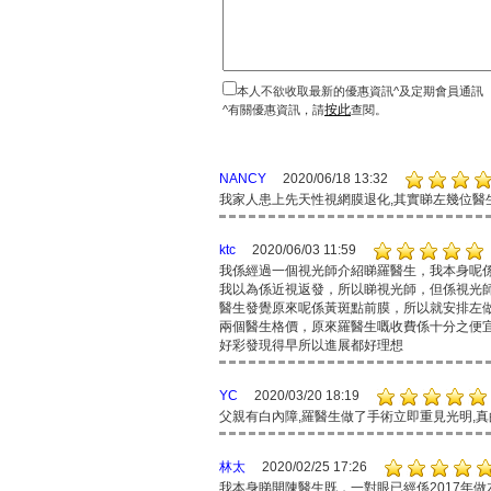
本人不欲收取最新的優惠資訊^及定期會員通訊
按此
^有關優惠資訊，請
查閱。
NANCY
2020/06/18 13:32
我家人患上先天性視網膜退化,其實睇左幾位醫
ktc
2020/06/03 11:59
我係經過一個視光師介紹睇羅醫生，我本身呢
我以為係近視返發，所以睇視光師，但係視光
醫生發覺原來呢係黃斑點前膜，所以就安排左
兩個醫生格價，原來羅醫生嘅收費係十分之便
好彩發現得早所以進展都好理想
YC
2020/03/20 18:19
父親有白內障,羅醫生做了手術立即重見光明,
林太
2020/02/25 17:26
我本身睇開陳醫生既，一對眼已經係2017年