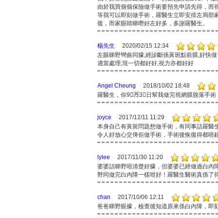
由於我買個個保險做手術要預先申請先得，而
等我可以即刻做手術，羅醫生立即安排左局部
復，而家眼睛睇嘢好左好多，多謝羅醫生。
楊先生
2020/02/15 12:34
左眼睇野彎曲同朦,經診斷係黃斑點前膜,好快做
適當處理,現一切都好好,視力亦都好好
Angel Cheung
2018/10/02 18:48
羅醫生，你9⃣️🈷️3⃣️日幫我做完視網膜脫落
joyce
2017/12/11 11:29
本身自己有黃斑問題想做手術，有同事話羅醫
令人好放心交俾佢做手術，手術後恢復得都唔
lylee
2017/11/30 11:20
婆婆話睇野唔清楚好朦，但婆婆已經做過白內障
野同做完白內障一樣咁好！羅醫生醫術真係了
chan
2017/10/06 12:11
爸爸睇野眼朦，檢查後知道原來係白內障，即