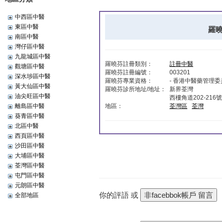
中西區中醫
東區中醫
羅曉
南區中醫
灣仔區中醫
九龍城區中醫
羅曉芬註冊類別：
註冊中醫
觀塘區中醫
羅曉芬註冊編號：
003201
深水埗區中醫
羅曉芬專業資格：
- 香港中醫藥管理
黃大仙區中醫
羅曉芬診所地址/地址：
新界荃灣
油尖旺區中醫
西樓角道202-21
離島區中醫
地區：
荃灣區
荃灣
葵青區中醫
北區中醫
西頁區中醫
沙田區中醫
大埔區中醫
荃灣區中醫
屯門區中醫
元朗區中醫
你的評語 或
全部地區