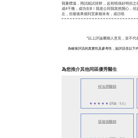
我量體溫，用試紙試排卵 ... 起初唔係好明
成4千幾，成功生B！我老公同我當然開心，但真係
左，但最後果個到宜家都未有，成日唔
*以上評論屬個人意見，並不代
為確保評語的真實性及參考性，如評語含以下
為您推介其他同區優秀醫生
何汝周醫師
★
★
★
★
★
(評論：5人)
張瑞強醫師