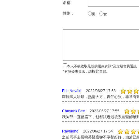
名稱
性別：
男
女
本人不欲收取最新的優惠資訊^及定期會員通訊
按此
^有關優惠資訊，請
查閱。
Edit Nováki
2022/06/27 17:58
羅醫師人唔錯，熱情大方，責任心強，非常有
Chayank Bee
2022/06/27 17:55
我胸部一直都扁平，乜都試過最後系羅醫師幫
Raymond
2022/06/27 17:54
之前同事去羅曉芬醫度睇不孕都好好，由於已經生