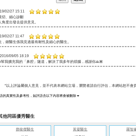
19/02/27 15:11
親切、細心診斷
人角度出發去提供意見。
19/02/27 11:47
生，鍾醫生係我見過最有耐性及細心的醫生。
2016/09/05 18:19
hun幫我擴充我的「鼻腔」隧道，解決了我多年的煩腦，感謝你🙏🏽
*以上評論屬個人意見，並不代表本網站立場，瀏覽者請自行評估，本網站恕不會負
語的真實性及參考性，如評語含以下內容將會被刪除
其他同區優秀醫生
鄧俊傑醫生
黃凝醫生
羅智