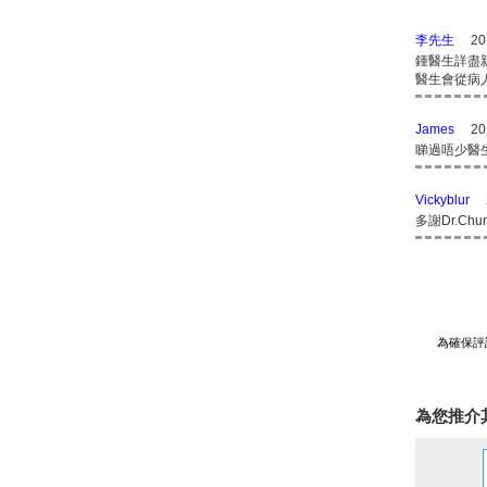
李先生
20
鍾醫生詳盡
醫生會從病
James
20
睇過唔少醫
Vickyblur
多謝Dr.C
為確保評
為您推介