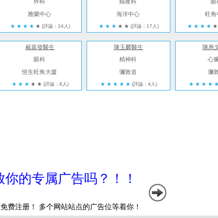
外科
婦產科
眼
雅蘭中心
海洋中心
旺角
★
★
★
★
★
(評論：24人)
★
★
★
★
★
(評論：17人)
★
★
★
★
★
戴嘉發醫生
陳玉麟醫生
陳惠
眼科
精神科
心
恆生旺角大廈
彌敦道
彌
★
★
★
★
★
(評論：8人)
★
★
★
★
★
(評論：4人)
★
★
★
★