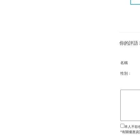
你的評語
名稱
性別：
本人不欲
^有關優惠資