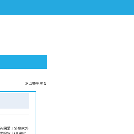
返回醫生主頁
 英國愛丁堡皇家外
科學院院士(耳鼻喉