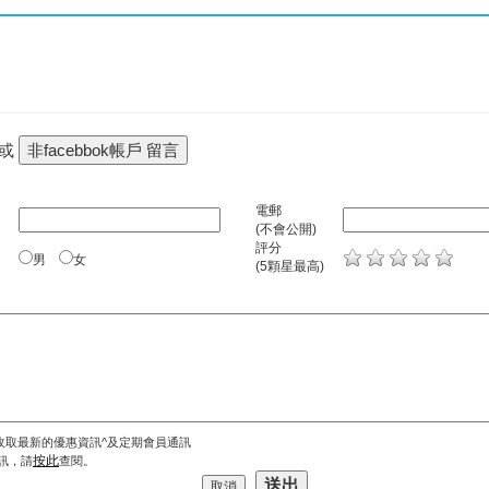
 或
電郵
(不會公開)
評分
男
女
(5顆星最高)
收取最新的優惠資訊^及定期會員通訊
按此
訊，請
查閱。