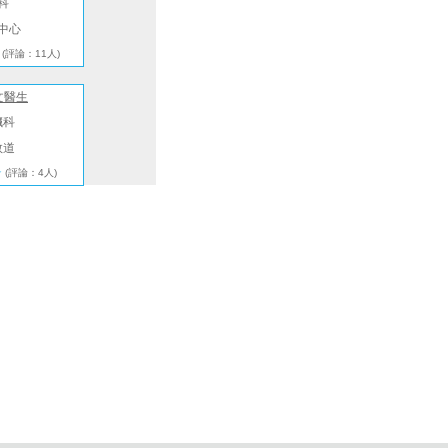
科
中心
(評論：11人)
文醫生
臟科
敦道
★
(評論：4人)