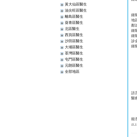
黃大仙區醫生
油尖旺區醫生
鍾
離島區醫生
地
葵青區醫生
鄰
北區醫生
鍾
西頁區醫生
鍾
沙田區醫生
診
鍾
大埔區醫生
荃灣區醫生
屯門區醫生
元朗區醫生
全部地區
語
醫
能
以上