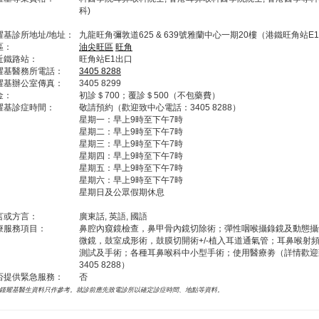
科)
耀基診所地址/地址：
九龍旺角彌敦道625 & 639號雅蘭中心一期20樓（港鐵旺角站E
區：
油尖旺區
旺角
近鐵路站：
旺角站E1出口
耀基醫務所電話：
3405 8288
耀基辦公室傳真：
3405 8299
金：
初診＄700；覆診＄500（不包藥費）
耀基診症時間：
敬請預約（歡迎致中心電話：3405 8288）
星期一：早上9時至下午7時
星期二：早上9時至下午7時
星期三：早上9時至下午7時
星期四：早上9時至下午7時
星期五：早上9時至下午7時
星期六：早上9時至下午7時
星期日及公眾假期休息
言或方言：
廣東話, 英語, 國語
療服務項目：
鼻腔內窺鏡檢查，鼻甲骨內鏡切除術；彈性咽喉攝錄鏡及動態攝
微鏡，鼓室成形術，鼓膜切開術+/-植入耳道通氣管；耳鼻喉射
測試及手術；各種耳鼻喉科中小型手術；使用醫療劵（詳情歡迎
3405 8288）
否提供緊急服務：
否
鍾耀基醫生資料只作參考。就診前應先致電診所以確定診症時間、地點等資料。