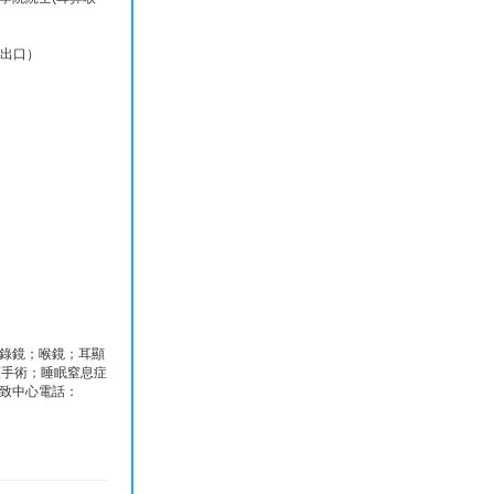
1出口）
錄鏡；喉鏡；耳顯
頻手術；睡眠窒息症
致中心電話：