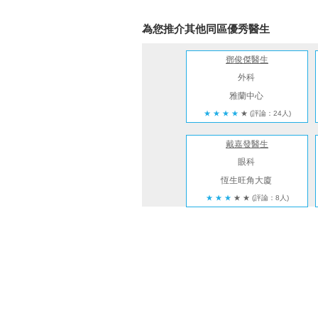
為您推介其他同區優秀醫生
鄧俊傑醫生
外科
雅蘭中心
★
★
★
★
★
(評論：24人)
戴嘉發醫生
眼科
恆生旺角大廈
★
★
★
★
★
(評論：8人)