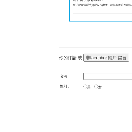
以上陳偉能醫生資料只作參考。就診前應先致電診
你的評語 或
名稱
性別：
男
女