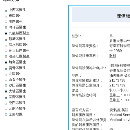
中西區醫生
陳偉能 
東區醫生
南區醫生
灣仔區醫生
九龍城區醫生
性別：
男
觀塘區醫生
香港大學內外全
深水埗區醫生
陳偉能專業資格：
哥皇家醫學院外
黃大仙區醫生
士 1989
陳偉能註冊專科：
眼科
油尖旺區醫生
離島區醫生
澤銘眼科醫
葵青區醫生
陳偉能診所地址/地址：
香港九龍尖沙
北區醫生
地區：
油尖旺區
尖
西頁區醫生
陳偉能醫務所電話：
21173738
沙田區醫生
陳偉能辦公室傳真：
21173739
診金：
$600 - $800
大埔區醫生
陳偉能診症時間：
星期三︰1000-13
荃灣區醫生
星期五︰ 100
屯門區醫生
元朗區醫生
語言或方言：
廣東話, 英語
全部地區
醫療服務項目：
Medical Servi
陳偉能在診所以外所提
Medical servi
供的醫療服務項目：
能否提供緊急服務：
否