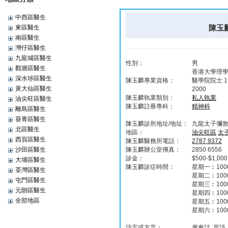
中西區醫生
陳玉麟
東區醫生
南區醫生
灣仔區醫生
九龍城區醫生
性別：
男
觀塘區醫生
香港大學理學士
深水埗區醫生
陳玉麟專業資格：
醫學院院士 1
黃大仙區醫生
2000
陳玉麟執業類別：
私人執業
油尖旺區醫生
陳玉麟註冊專科：
精神科
離島區醫生
葵青區醫生
陳玉麟診所地址/地址：
九龍‎太子彌敦
北區醫生
地區：
油尖旺區
太
西頁區醫生
陳玉麟醫務所電話：
2787 9372
沙田區醫生
陳玉麟辦公室傳真：
2850 6556
診金：
$500-$1,000
大埔區醫生
陳玉麟診症時間：
星期一︰1000
荃灣區醫生
星期二︰1000
屯門區醫生
星期三︰1000
元朗區醫生
星期四︰1000
全部地區
星期五︰1000
星期六︰1000
語言或方言：
廣東話, 英語,