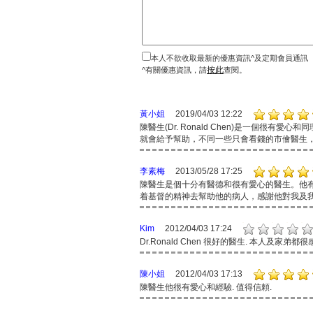
本人不欲收取最新的優惠資訊^及定期會員通訊
按此
^有關優惠資訊，請
查閱。
黃小姐
2019/04/03 12:22
陳醫生(Dr. Ronald Chen)是一個
就會給予幫助，不同一些只會看錢的市儈醫生，
李素梅
2013/05/28 17:25
陳醫生是個十分有醫德和很有愛心的醫生。他
着基督的精神去幫助他的病人，感謝他對我及
Kim
2012/04/03 17:24
Dr.Ronald Chen 很好的醫生. 本人及家弟
陳小姐
2012/04/03 17:13
陳醫生他很有愛心和經驗. 值得信頼.