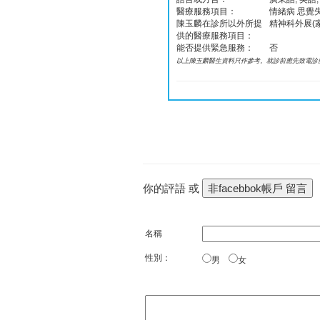
醫療服務項目：
情緒病 思覺失
陳玉麟在診所以外所提
精神科外展(
供的醫療服務項目：
能否提供緊急服務：
否
以上陳玉麟醫生資料只作參考。就診前應先致電診
你的評語 或
名稱
性別：
男
女