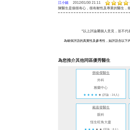
江小姐
2012/01/30 21:11
陳醫生是個很有心，很有耐性及專業的醫生，
*以上評論屬個人意見，並不代
為確保評語的真實性及參考性，如評語含以下
為您推介其他同區優秀醫生
鄧俊傑醫生
外科
雅蘭中心
★
★
★
★
★
(評論：24人)
戴嘉發醫生
眼科
恆生旺角大廈
★
★
★
★
★
(評論：8人)