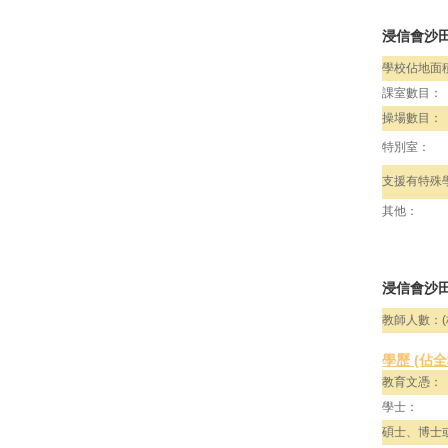
浸信會沙
學校佔地面
課室數目：
操場數目：
特別室：
支援有特殊
其他：
浸信會沙田
教師人數：(
學歷 (佔
教育文憑：
學士：
碩士、博士