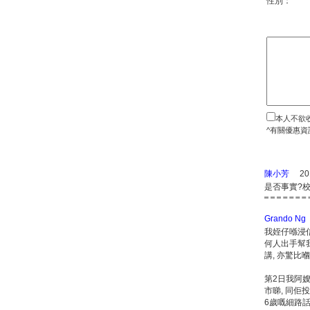
性別：
本人不欲
^有關優惠資
陳小芳
20
是否事實?
Grando Ng
我姪仔喺浸信
何人出手幫我
講, 亦驚比
第2日我阿嫂
市睇, 同佢
6歲嘅細路話