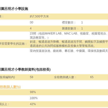
田圍呂明才小學設施
積：
約7,500平方米
30
禮堂數目：
1
4
圖書館數目：
1
23間（包括MAKER LAB、MAC LAB、視藝室、校園電視
英語教室等。）
斜道、暢通易達升降機、暢通易達洗手間、觸覺點字及觸覺平
學習需要學生的設施：
通易達的公共詢問或服務櫃枱及視像火警警報系統。
室內恆溫游泳池、藝術廊、攀石牆、中藥園、環保徑及數碼天
圍呂明才小學教師資料(包括校長)
核准編制內)
58
全校教師總人數：
65
全校教師人數%)
98%
100%
或以上：
42%