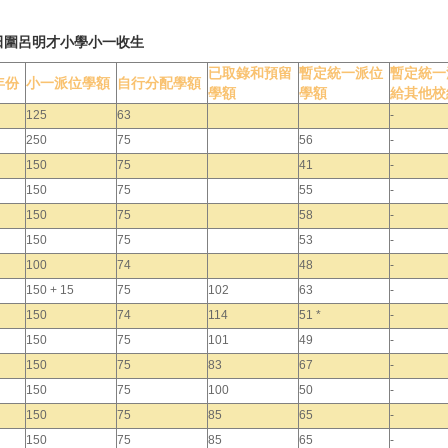
田圍呂明才小學小一收生
已取錄和預留
暫定統一派位
暫定統一
年份
小一派位學額
自行分配學額
學額
學額
給其他校
125
63
-
250
75
56
-
150
75
41
-
150
75
55
-
150
75
58
-
150
75
53
-
100
74
48
-
150 + 15
75
102
63
-
150
74
114
51 *
-
150
75
101
49
-
150
75
83
67
-
150
75
100
50
-
150
75
85
65
-
150
75
85
65
-