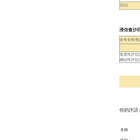
2011
浸信會沙
全年全科考
進展性評估
總結性評估
你的評語
名稱