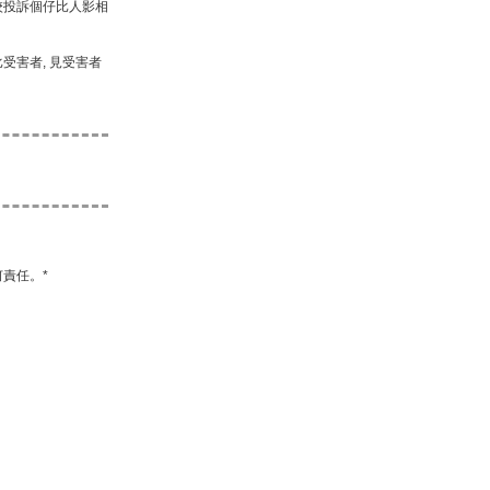
學校投訴個仔比人影相
比受害者, 見受害者
責任。*