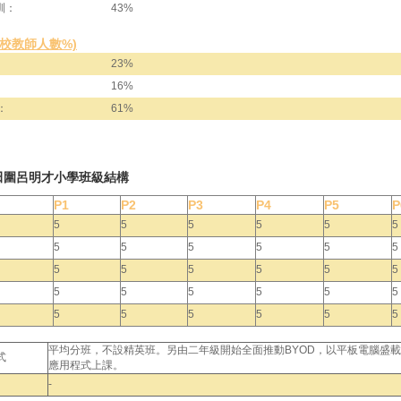
訓：
43%
全校教師人數%)
23%
16%
：
61%
田圍呂明才小學班級結構
P1
P2
P3
P4
P5
P
5
5
5
5
5
5
5
5
5
5
5
5
5
5
5
5
5
5
5
5
5
5
5
5
5
5
5
5
5
5
平均分班，不設精英班。另由二年級開始全面推動BYOD，以平板電腦盛
式
應用程式上課。
-