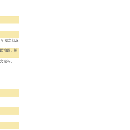
台、祈禱之殿及
面地圖、暢
文館等。