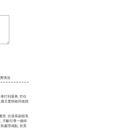
實情況.
車打到落車, 冇任
 又痛又驚唔敢同老師
樂意. 比張長副校長
, 不斷引導一個得
校長處理成點, 佢竟