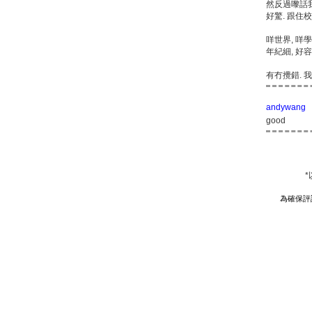
然反過嚟話我
好驚. 跟住
咩世界, 咩
年紀細, 好
有冇攪錯. 
andywang
good
為確保評