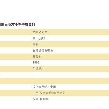
田圍呂明才小學學校資料
尹紹光先生
全日/資助
男女
香港浸信會聯會
基督教
1999
明道達才
：
-
-
浸信會呂明才中學
中文(包括:普通話) 及英文
校車; 保姆車