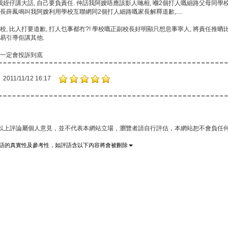
姪仔講大話, 自己要負責任. 仲話我阿嫂唔應該影人哋相, 嗰2個打人嘅細路父母同
校長薛鳳鳴叫我阿嫂利用學校互聯網同2個打人細路嘅家長解釋道歉,....
學校, 比人打要道歉, 打人乜事都冇?! 學校嘅正副校長好明顯只想息事寧人, 將責任推晒
容易引導佢講其他.
我一定會投訴到底
2011/11/12 16:17
*以上評論屬個人意見，並不代表本網站立場，瀏覽者請自行評估，本網站恕不會負任何
語的真實性及參考性，如評語含以下內容將會被刪除