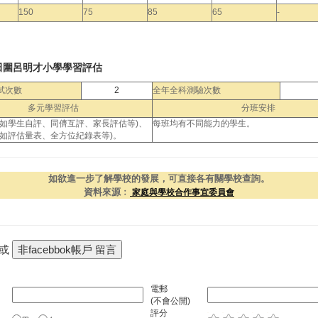
150
75
85
65
-
田圍呂明才小學學習評估
試次數
2
全年全科測驗次數
多元學習評估
分班安排
(如學生自評、同儕互評、家長評估等)、
每班均有不同能力的學生。
(如評估量表、全方位紀錄表等)。
如欲進一步了解學校的發展，可直接各有關學校查詢。
資料來源﹕
家庭與學校合作事宜委員會
 或
電郵
(不會公開)
評分