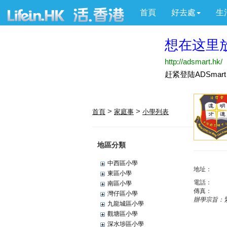
首頁
好去處
生
>
>
首頁
家庭事
小學列表
地區分類
中西區小學
地址：
東區小學
電話：
南區小學
傳真：
灣仔區小學
辦學宗旨：
九龍城區小學
觀塘區小學
深水埗區小學