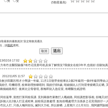
男
女
(5顆星最高)
收取最新的優惠資訊^及定期會員通訊
按此
訊，請
查閱。
13/02/16 17:02
校方有冇去醫院驗傷?有冇召見那司机及保了解情況?我個女在校3年半,也很好.但願知真
2012/11/05 11:57
會沙田圍呂明才小學讀一年級, 11月1日朝早坐校車比1個2年級同一個4年級同學由上
姪仔, 司機唔理, 校車助理扮睇唔到. 我姪仔得6歲, 咁細個比人打到背脊瘀晒又紅晒,
嗰兩個細路再打. 後來比父母發現, 夜晚即刻入急症室, 有晒醫生紙證明.
同佢返學, 當然打算同校長講. 見到兩個冇家教打人嘅細路, 同佢講想影張相, 佢哋又好
投訴個人比2個人打足成程車, 副校長話會處理. 點知佢嘅處理方法係多之召見我姪仔一人
冇比人打, 只係人哋同佢玩, 搣到大力咗, 所以瘀晒. 上星期六 (11月3日) , 我阿嫂問副