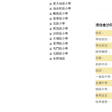
黃大仙區小學
油尖旺區小學
離島區小學
葵青區小學
北區小學
浸信會沙
西頁區小學
校長：
沙田區小學
大埔區小學
學校類別：
荃灣區小學
學生性別：
屯門區小學
辦學團體：
元朗區小學
宗教：
全部地區
創校年份：
校訓：
一條龍中學
直屬中學：
聯絡中學：
教學語言：
校車服務：