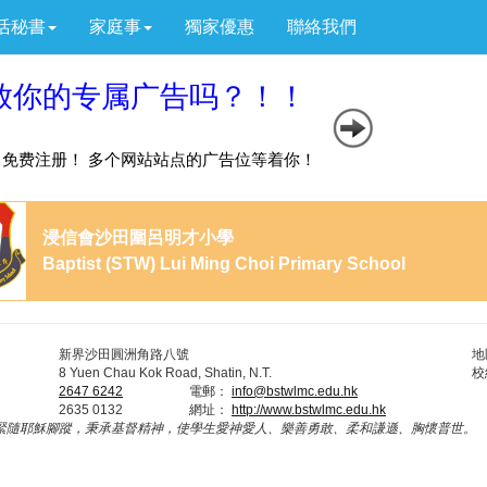
活秘書
家庭事
獨家優惠
聯絡我們
浸信會沙田圍呂明才小學
Baptist (STW) Lui Ming Choi Primary School
新界沙田圓洲角路八號
地
8 Yuen Chau Kok Road, Shatin, N.T.
校
2647 6242
電郵：
info@bstwlmc.edu.hk
2635 0132
網址：
http://www.bstwlmc.edu.hk
緊隨耶穌腳蹤，秉承基督精神，使學生愛神愛人、樂善勇敢、柔和謙遜、胸懷普世。