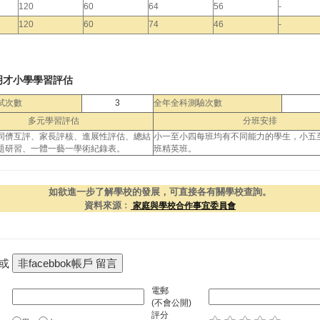
120
60
64
56
-
120
60
74
46
-
明才小學學習評估
試次數
3
全年全科測驗次數
多元學習評估
分班安排
同儕互評、家長評核、進展性評估、總結
小一至小四每班均有不同能力的學生，小五
題研習、一體一藝一學術紀錄表。
班精英班。
如欲進一步了解學校的發展，可直接各有關學校查詢。
資料來源﹕
家庭與學校合作事宜委員會
 或
電郵
(不會公開)
評分