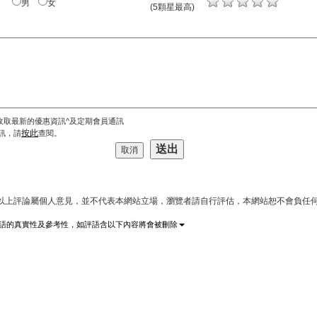
男
女
(5顆星最高)
收取最新的優惠資訊^及定期會員通訊
按此
訊，請
查閱。
*以上評論屬個人意見，並不代表本網站立場，瀏覽者請自行評估，本網站恕不會負任何
語的真實性及參考性，如評語含以下內容將會被刪除