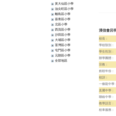
黃大仙區小學
油尖旺區小學
離島區小學
葵青區小學
北區小學
西頁區小學
浸信會呂
沙田區小學
校長：
大埔區小學
荃灣區小學
學校類別：
屯門區小學
學生性別：
元朗區小學
辦學團體：
全部地區
宗教：
創校年份：
校訓：
一條龍中學
直屬中學：
聯絡中學：
教學語言：
校車服務：