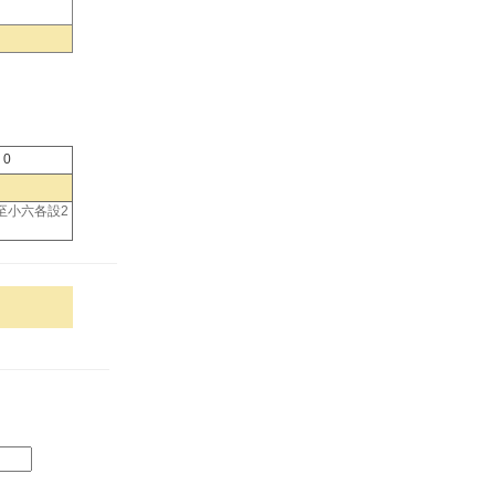
0
至小六各設2