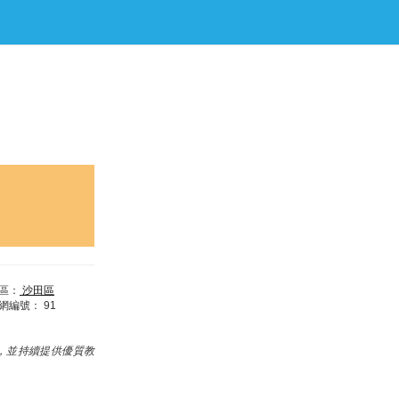
區：
沙田區
網編號：
91
，並持續提供優質教