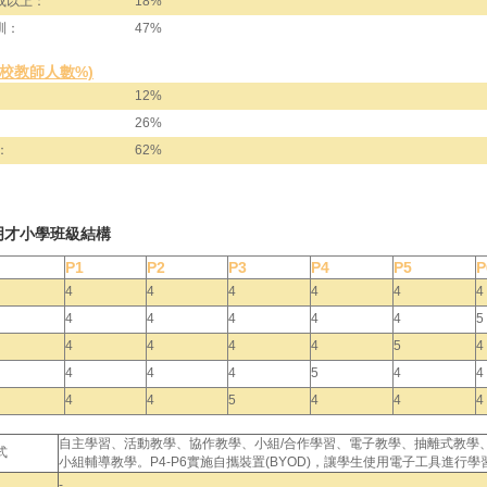
或以上：
18%
訓：
47%
全校教師人數%)
12%
26%
：
62%
明才小學班級結構
P1
P2
P3
P4
P5
P
4
4
4
4
4
4
4
4
4
4
4
5
4
4
4
4
5
4
4
4
4
5
4
4
4
4
5
4
4
4
自主學習、活動教學、協作教學、小組/合作學習、電子教學、抽離式教學
式
小組輔導教學。P4-P6實施自攜裝置(BYOD)，讓學生使用電子工具進行學
-