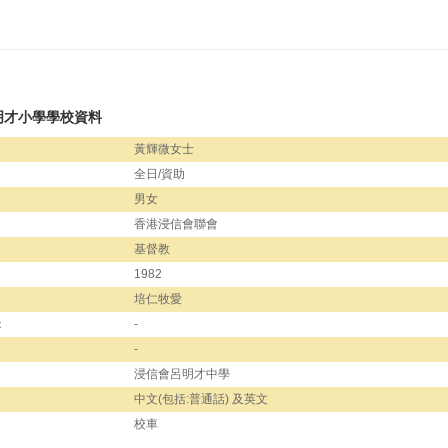
明才小學學校資料
黃輝微女士
全日/資助
男女
香港浸信會聯會
基督教
1982
培仁牧愛
：
-
-
浸信會呂明才中學
中文(包括:普通話) 及英文
校車