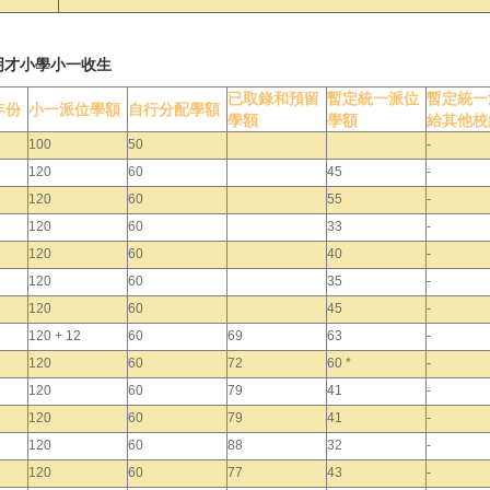
明才小學小一收生
已取錄和預留
暫定統一派位
暫定統一
年份
小一派位學額
自行分配學額
學額
學額
給其他校
100
50
-
120
60
45
-
120
60
55
-
120
60
33
-
120
60
40
-
120
60
35
-
120
60
45
-
120 + 12
60
69
63
-
120
60
72
60 *
-
120
60
79
41
-
120
60
79
41
-
120
60
88
32
-
120
60
77
43
-