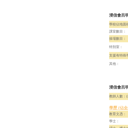
浸信會呂
學校佔地面
課室數目：
操場數目：
特別室：
支援有特殊
其他：
浸信會呂明
教師人數：(
學歷 (佔
教育文憑：
學士：