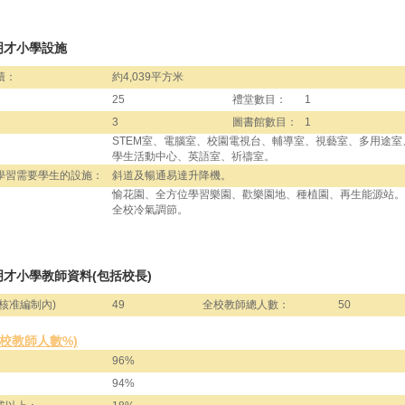
明才小學設施
積：
約4,039平方米
25
禮堂數目：
1
3
圖書館數目：
1
STEM室、電腦室、校園電視台、輔導室、視藝室、多用途室
學生活動中心、英語室、祈禱室。
學習需要學生的設施：
斜道及暢通易達升降機。
愉花園、全方位學習樂園、歡樂園地、種植園、再生能源站。
全校冷氣調節。
才小學教師資料(包括校長)
核准編制內)
49
全校教師總人數：
50
全校教師人數%)
96%
94%