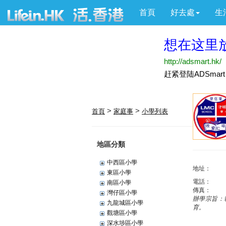
首頁
好去處
生
>
>
首頁
家庭事
小學列表
地區分類
中西區小學
地址：
東區小學
電話：
南區小學
傳真：
灣仔區小學
辦學宗旨：
九龍城區小學
育。
觀塘區小學
深水埗區小學