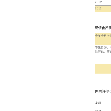
2012
2011
浸信會呂
全年全科考
學生自評、
性評估、專
你的評語
名稱