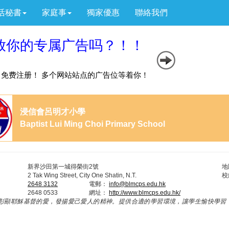
活秘書
家庭事
獨家優惠
聯絡我們
浸信會呂明才小學
Baptist Lui Ming Choi Primary School
新界沙田第一城得榮街2號
地
2 Tak Wing Street, City One Shatin, N.T.
校
2648 3132
電郵：
info@blmcps.edu.hk
2648 0533
網址：
http://www.blmcps.edu.hk/
彰顯耶穌基督的愛，發揚愛己愛人的精神。提供合適的學習環境，讓學生愉快學習