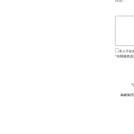
性別：
本人不欲
^有關優惠資
為確保評