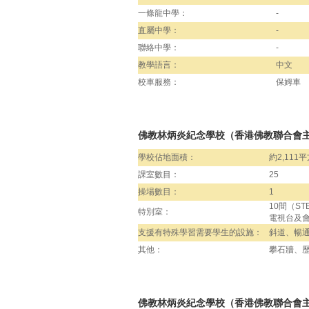
一條龍中學：
-
直屬中學：
-
聯絡中學：
-
教學語言：
中文
校車服務：
保姆車
佛教林炳炎紀念學校（香港佛教聯合會
學校佔地面積：
約2,111
課室數目：
25
操場數目：
1
10間（S
特別室：
電視台及
支援有特殊學習需要學生的設施：
斜道、暢
其他：
攀石牆、
佛教林炳炎紀念學校（香港佛教聯合會主