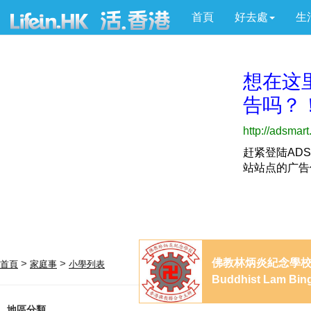
首頁
好去處
生
佛教林炳炎紀念學
>
>
首頁
家庭事
小學列表
Buddhist Lam Bin
地區分類