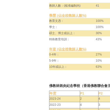
教師人數：(核准編制內)
41
學歷 (佔全校教師人數%)
教育文憑：
100%
學士：
100%
碩士、博士或以上：
30%
特殊教育培訓：
43%
年資 (佔全校教師人數%)
0-4年：
27%
5-9年：
10%
10年或以上：
63%
佛教林炳炎紀念學校（香港佛教聯合會
年度
P1
P2
2023-24
2
4
2022-23
4
3