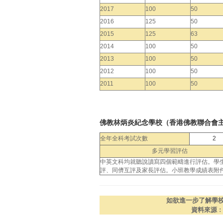
2017
100
50
2016
125
50
2015
125
63
2014
100
50
2013
100
50
2012
100
50
2011
100
50
佛教林炳炎紀念學校（香港佛教聯合會
全年全科考試次數
2
多元學習評估
中英文科均就聽說讀寫四個範疇進行評估。學
評、同儕互評及家長評估。小班教學成績表附
如欲進一步了解學
資料來源