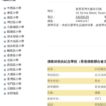
中西區小學
新界荃灣大廈街33號
地址：
東區小學
33 Tai Ha Street, Tsuen
電話：
24220125
南區小學
傳真：
24841417
灣仔區小學
辦學宗旨：
本校注重學生品德的培養，啟發學
九龍城區小學
觀塘區小學
深水埗區小學
黃大仙區小學
油尖旺區小學
離島區小學
葵青區小學
北區小學
佛教林炳炎紀念學校（香港佛教聯合會
西頁區小學
校長：
許定國先
沙田區小學
大埔區小學
學校類別：
全日/資
荃灣區小學
學生性別：
男女
屯門區小學
辦學團體：
香港佛教
元朗區小學
宗教：
佛教
全部地區
創校年份：
1971
校訓：
明智顯悲