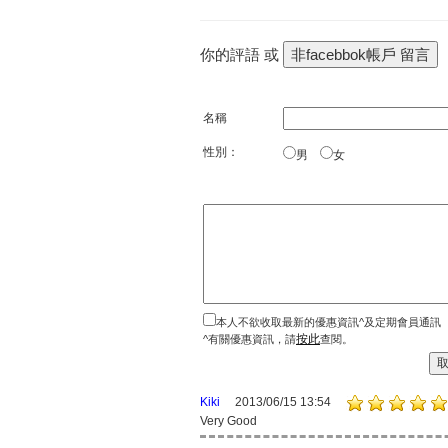
你的評語 或
名稱
性別：
男
女
本人不欲收取最新的優惠資訊^及定期會員通訊
按此
^有關優惠資訊，請
查閱。
Kiki
2013/06/15 13:54
Very Good