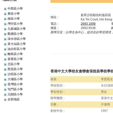
中西區小學
東區小學
新界沙田顯徑村嘉田苑
地址：
南區小學
Ka Tin Court, Hin Keng 
灣仔區小學
電話：
2693 1898
傳真：
2693 6538
九龍城區小學
辦學宗旨：
以學生為中心，提供良好學習環境
觀塘區小學
深水埗區小學
黃大仙區小學
油尖旺區小學
離島區小學
葵青區小學
北區小學
西頁區小學
香港中文大學校友會聯會張煊昌學校學
沙田區小學
大埔區小學
校長：
李慧苑女
荃灣區小學
學校類別：
全日/資
屯門區小學
學生性別：
男女
元朗區小學
辦學團體：
香港中文
全部地區
宗教：
不適用
創校年份：
1987