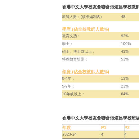
香港中文大學校友會聯會張煊昌學校教師
教師人數：(核准編制內)
48
學歷 (佔全校教師人數%)
教育文憑：
92%
學士：
100%
碩士、博士或以上：
43%
特殊教育培訓：
53%
年資 (佔全校教師人數%)
0-4年：
13%
5-9年：
23%
10年或以上：
64%
香港中文大學校友會聯會張煊昌學校班
年度
P1
P2
2023-24
4
4