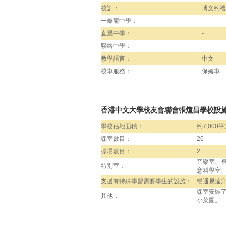
校訓：
博文約禮
一條龍中學：
-
直屬中學：
-
聯絡中學：
-
教學語言：
中文
校車服務：
保姆車
香港中文大學校友會聯會張煊昌學校設
學校佔地面積：
約7,000
課室數目：
26
操場數目：
2
音樂室、
特別室：
意科學室
支援有特殊學習需要學生的設施：
暢通易達
課室安裝
其他：
小菜園。