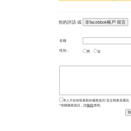
你的評語 或
名稱
性別：
男
女
本人不欲收取最新的優惠資訊^及定期會員通訊
按此
^有關優惠資訊，請
查閱。