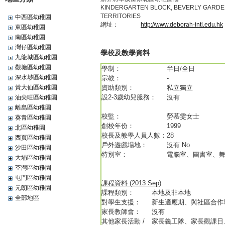
KINDERGARTEN BLOCK, BEVERLY GARDE
TERRITORIES
中西區幼稚園
網址：
http://www.deborah-intl.edu.hk
東區幼稚園
南區幼稚園
灣仔區幼稚園
學校及教學資料
九龍城區幼稚園
觀塘區幼稚園
學制：
半日/全日
深水埗區幼稚園
宗教：
-
黃大仙區幼稚園
資助類別：
私立獨立
設2-3歲幼兒服務：
沒有
油尖旺區幼稚園
離島區幼稚園
校監：
勞慕雯女士
葵青區幼稚園
創校年份：
1999
北區幼稚園
校長及教學人員人數：
28
西頁區幼稚園
戶外遊戲場地：
沒有 No
沙田區幼稚園
特別室：
電腦室、圖書室、
大埔區幼稚園
荃灣區幼稚園
屯門區幼稚園
課程資料 (2013 Sep)
元朗區幼稚園
課程類別：
本地及非本地
全部地區
對學生支援：
新生適應期、與社區合作
家長教師會：
沒有
其他家長活動 /
家長義工隊、家長觀課日