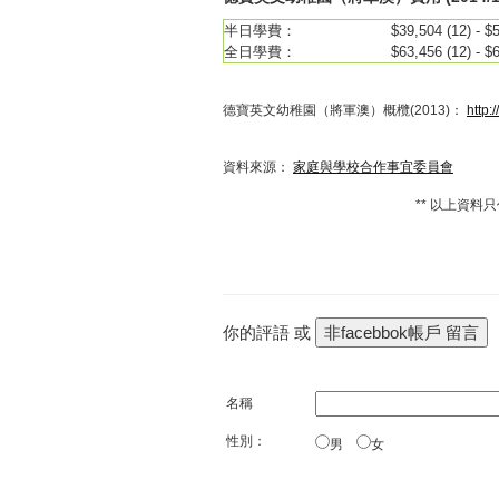
半日學費：
$39,504 (12) - $
全日學費：
$63,456 (12) - $
德寶英文幼稚園（將軍澳）概欖
(2013)：
http:
資料來源：
家庭與學校合作事宜委員會
** 以上資料
你的評語 或
名稱
性別：
男
女