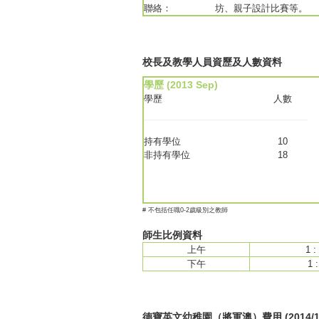
聯絡：
坊、親子設計比賽等。
校長及教學人員資歷及人數資料
學歷 (2013 Sep)
學歷
人數
持有學位
10
非持有學位
18
# 不包括任職0-2歲級別之教師
師生比例資料
上午
1 :
下午
1 :
德寶英文幼稚園（將軍澳）費用 (2014/1