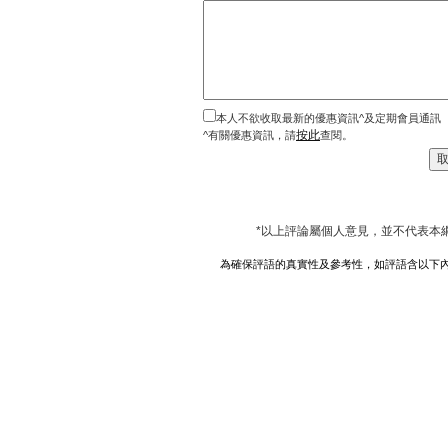
本人不欲收取最新的優惠資訊^及定期會員通訊
按此
^有關優惠資訊，請
查閱。
*以上評論屬個人意見，並不代表本
為確保評語的真實性及參考性，如評語含以下