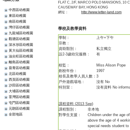
FLAT C, 2/F, MARCO POLO MANSIONS, 10
CAUSEWAY BAY, HONG KONG
中西區幼稚園
網址：
http://www.letter-land.com
東區幼稚園
南區幼稚園
灣仔區幼稚園
學校及教學資料
九龍城區幼稚園
學制：
上午+下午
觀塘區幼稚園
宗教：
深水埗區幼稚園
資助類別：
私立獨立
黃大仙區幼稚園
設2-3歲幼兒服務：
有
油尖旺區幼稚園
離島區幼稚園
校監：
Miss Alison Pope
葵青區幼稚園
創校年份：
1997
北區幼稚園
校長及教學人員人數：
3
西頁區幼稚園
戶外遊戲場地：
沒有 No
沙田區幼稚園
特別室：
沒有資料 No informa
大埔區幼稚園
荃灣區幼稚園
屯門區幼稚園
課程資料 (2013 Sep)
元朗區幼稚園
課程類別：
非本地
全部地區
對學生支援：
Children under the age of
above the age of 4 worki
special needs student to