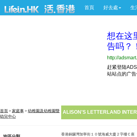
首頁
好去處
生
首頁
家庭事
幼稚園及幼稚園暨
>
>
ALISON'S LETTERLAND INTE
幼兒中心
香港銅鑼灣加寧街１０號海威大廈２字樓Ｃ座
地區分類