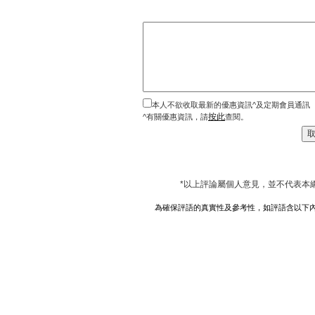
本人不欲收取最新的優惠資訊^及定期會員通訊
按此
^有關優惠資訊，請
查閱。
*以上評論屬個人意見，並不代表本
為確保評語的真實性及參考性，如評語含以下