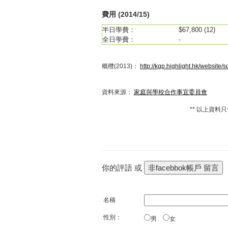
費用 (2014/15)
半日學費：
$67,800 (12)
全日學費：
-
概欖
(2013)：
http://kgp.highlight.hk/website
資料來源：
家庭與學校合作事宜委員會
** 以上資料
你的評語 或
名稱
性別：
男
女