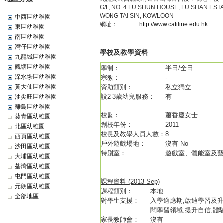
G/F, NO. 4 FU SHUN HOUSE, FU SHAN EST
WONG TAI SIN, KOWLOON
中西區幼稚園
網址：
http://www.catiline.edu.hk
東區幼稚園
南區幼稚園
灣仔區幼稚園
學校及教學資料
九龍城區幼稚園
觀塘區幼稚園
學制：
半日/全日
深水埗區幼稚園
宗教：
-
黃大仙區幼稚園
資助類別：
私立獨立
設2-3歲幼兒服務：
有
油尖旺區幼稚園
離島區幼稚園
校監：
蕭香慶女士
葵青區幼稚園
創校年份：
2011
北區幼稚園
校長及教學人員人數：
8
西頁區幼稚園
戶外遊戲場地：
沒有 No
沙田區幼稚園
特別室：
遊戲室、體能室及
大埔區幼稚園
荃灣區幼稚園
屯門區幼稚園
課程資料 (2013 Sep)
元朗區幼稚園
課程類別：
本地
全部地區
對學生支援：
入學適應期,啟迪學習及
闊學習領域,提升自信,體
家長教師會：
沒有