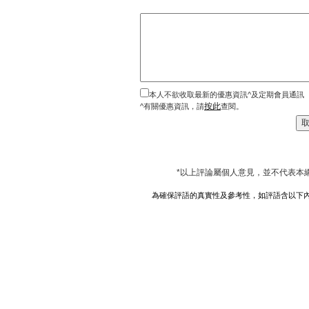
本人不欲收取最新的優惠資訊^及定期會員通訊
按此
^有關優惠資訊，請
查閱。
*以上評論屬個人意見，並不代表本
為確保評語的真實性及參考性，如評語含以下