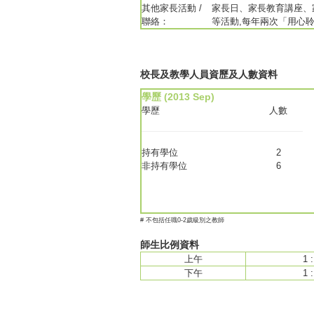
其他家長活動 /
家長日、家長教育講座、
聯絡：
等活動,每年兩次「用心
校長及教學人員資歷及人數資料
學歷 (2013 Sep)
學歷
人數
持有學位
2
非持有學位
6
# 不包括任職0-2歲級別之教師
師生比例資料
上午
1 :
下午
1 :