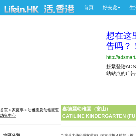
首頁
好去處
生
嘉德麗幼稚園（富山）
首頁
家庭事
幼稚園及幼稚園暨
>
>
幼兒中心
CATILINE KINDERGARTEN (FU
地區分類
九龍黃大仙蒲崗村道富山邨富信樓４號地下樓