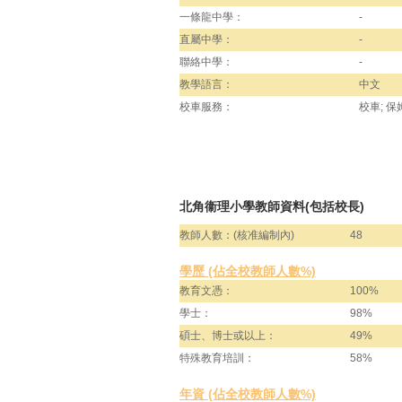
一條龍中學：
-
直屬中學：
-
聯絡中學：
-
教學語言：
中文
校車服務：
校車; 保
北角衞理小學教師資料(包括校長)
教師人數：(核准編制內)
48
學歷 (佔全校教師人數%)
教育文憑：
100%
學士：
98%
碩士、博士或以上：
49%
特殊教育培訓：
58%
年資 (佔全校教師人數%)