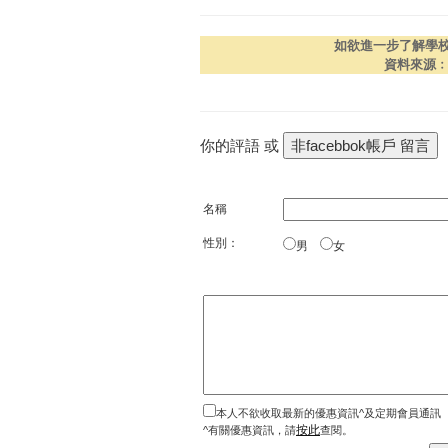
如欲進一步了解學
資料來源
你的評語 或
名稱
性別：
男
女
本人不欲收取最新的優惠資訊^及定期會員通訊
按此
^有關優惠資訊，請
查閱。