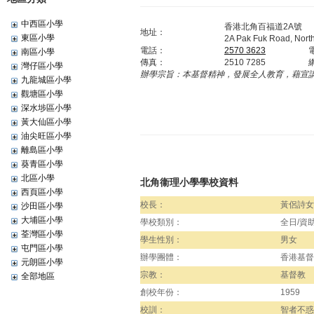
中西區小學
香港北角百福道2A號
地址：
東區小學
2A Pak Fuk Road, Nort
電話：
2570 3623
南區小學
傳真：
2510 7285
灣仔區小學
辦學宗旨：
本基督精神，發展全人教育，藉宣
九龍城區小學
觀塘區小學
深水埗區小學
黃大仙區小學
油尖旺區小學
離島區小學
葵青區小學
北區小學
北角衞理小學學校資料
西頁區小學
校長：
黃侶詩女
沙田區小學
大埔區小學
學校類別：
全日/資
荃灣區小學
學生性別：
男女
屯門區小學
辦學團體：
香港基督
元朗區小學
宗教：
基督教
全部地區
創校年份：
1959
校訓：
智者不惑