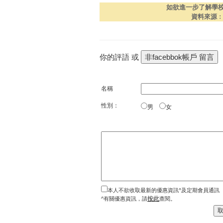
如欲進一步了解學
資料來源
你的評語 或
名稱
性別：
男
女
本人不欲收取最新的優惠資訊^及定期會員通訊
按此
^有關優惠資訊，請
查閱。