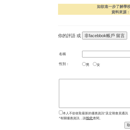
如欲進一步了解學
資料來源
你的評語 或
名稱
性別：
男
女
本人不欲收取最新的優惠資訊^及定期會員通訊
按此
^有關優惠資訊，請
查閱。