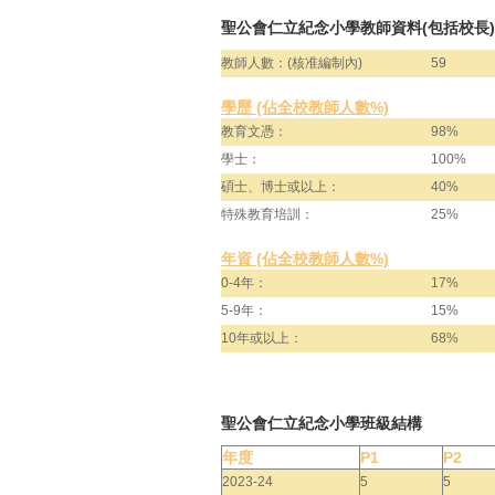
聖公會仁立紀念小學教師資料(包括校長)
教師人數：(核准編制內)
59
學歷 (佔全校教師人數%)
教育文憑：
98%
學士：
100%
碩士、博士或以上：
40%
特殊教育培訓：
25%
年資 (佔全校教師人數%)
0-4年：
17%
5-9年：
15%
10年或以上：
68%
聖公會仁立紀念小學班級結構
年度
P1
P2
2023-24
5
5