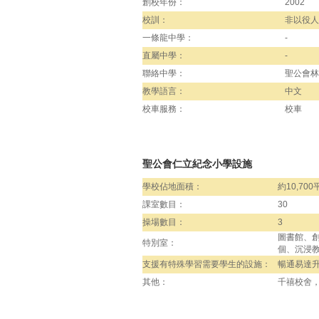
創校年份：
2002
校訓：
非以役人
一條龍中學：
-
直屬中學：
-
聯絡中學：
聖公會林
教學語言：
中文
校車服務：
校車
聖公會仁立紀念小學設施
學校佔地面積：
約10,70
課室數目：
30
操場數目：
3
圖書館、
特別室：
個、沉浸
支援有特殊學習需要學生的設施：
暢通易達
其他：
千禧校舍