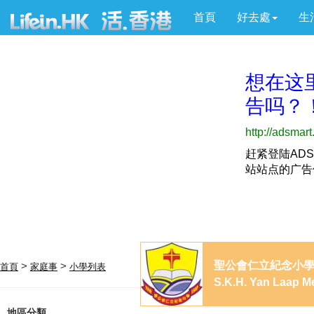
首頁
好去處
生
聖公會仁立紀念小
>
>
首頁
家庭事
小學列表
S.K.H. Yan Laap M
地區分類