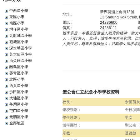
中西區小學
新界葵涌上角街13號
地址：
東區小學
13 Sheung Kok Street, 
電話：
24286600
南區小學
傳真：
24286111
灣仔區小學
辦學宗旨：
本着基督教全人教育的精神，致力
九龍城區小學
人，乃役於人」真理；讓學生在充滿和諧、仁
觀塘區小學
人責任感，尊重及服務他人；鼓勵學生追求卓
深水埗區小學
黃大仙區小學
油尖旺區小學
離島區小學
葵青區小學
北區小學
西頁區小學
聖公會仁立紀念小學學校資料
沙田區小學
大埔區小學
校長：
余茵茵女
荃灣區小學
學校類別：
全日/資
屯門區小學
元朗區小學
學生性別：
男女
全部地區
辦學團體：
聖公宗（
宗教：
基督教