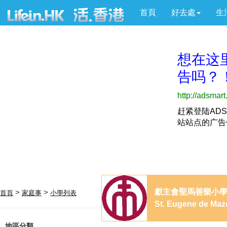
首頁
好去處
生
獻主會聖馬善樂小
>
>
首頁
家庭事
小學列表
St. Eugene de Maz
地區分類