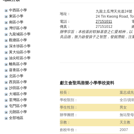
中西區小學
九龍土瓜灣天光道24號
地址：
東區小學
24 Tin Kwong Road, T
電話：
27151011
南區小學
傳真：
27151012
灣仔區小學
辦學宗旨：
本校基於耶穌基督之仁愛精神，以
九龍城區小學
良品德，致力啟發孩子之智慧，發掘潛能，注
觀塘區小學
深水埗區小學
黃大仙區小學
油尖旺區小學
離島區小學
葵青區小學
北區小學
西頁區小學
獻主會聖馬善樂小學學校資料
沙田區小學
校長：
葉志成先
大埔區小學
荃灣區小學
學校類別：
全日/資
屯門區小學
學生性別：
男女
元朗區小學
辦學團體：
無玷聖母
全部地區
宗教：
天主教
創校年份：
2007