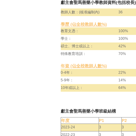
獻主會聖馬善樂小學教師資料(包括校長)
教師人數：(核准編制內)
36
學歷 (佔全校教師人數%)
教育文憑：
100%
學士：
100%
碩士、博士或以上：
42%
特殊教育培訓：
70%
年資 (佔全校教師人數%)
0-4年：
22%
5-9年：
14%
10年或以上：
64%
獻主會聖馬善樂小學班級結構
年度
P1
P2
2023-24
3
3
2022-23
3
3