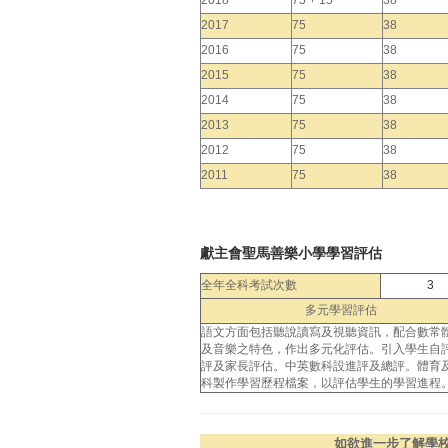
2018
75 + 15
38
2017
75
38
2016
75
38
2015
75
38
2014
75
38
2013
75
38
2012
75
38
2011
75
38
獻主會聖馬善樂小學學習評估
全年全科考試次數
3
多元學習評估
語文方面包括聽說讀寫及視聽資訊，配合數常
及音樂之特色，作出多元化評估。引入學生自
評及家長評估。中英數科設進評及總評。體育
科製作學習歷程檔案，以評估學生的學習進程
如欲進一步了解學