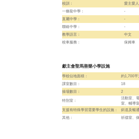
校訓：
愛主愛人
一條龍中學：
-
直屬中學：
-
聯絡中學：
-
教學語言：
中文
校車服務：
保姆車
獻主會聖馬善樂小學設施
學校佔地面積：
約1,700
課室數目：
18
操場數目：
2
活動室、電
特別室：
室、輔導
支援有特殊學習需要學生的設施：
斜道及暢
其他：
祈禱室、