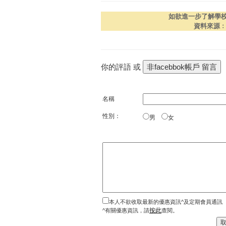
如欲進一步了解學
資料來源
你的評語 或
名稱
性別：
男
女
本人不欲收取最新的優惠資訊^及定期會員通訊
按此
^有關優惠資訊，請
查閱。