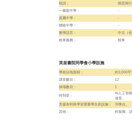
校訓：
慎思篤行
一條龍中學：
-
直屬中學：
-
聯絡中學：
-
教學語言：
中文（包
校車服務：
校車
英皇書院同學會小學設施
學校佔地面積：
約3,000
課室數目：
12
操場數目：
1
AI人工
特別室：
途室。
支援有特殊學習需要學生的設施：
升降台。
其他：
科探廊、