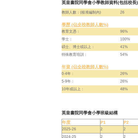
英皇書院同學會小學教師資料(包括校長)
教師人數：(核准編制內)
26
學歷 (佔全校教師人數%)
教育文憑：
96%
學士：
100%
碩士、博士或以上：
41%
特殊教育培訓：
54%
年資 (佔全校教師人數%)
0-4年：
26%
5-9年：
26%
10年或以上：
48%
英皇書院同學會小學班級結構
年度
P1
P2
2025-26
2
2
2024-25
2
2