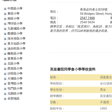
中西區小學
香港必列者士街58號
地址：
東區小學
58 Bridges Street, Hon
電話：
2547 7468
南區小學
傳真：
2540 5634
灣仔區小學
辦學宗旨：
本校以「慎思篤行」為校訓，致力
九龍城區小學
新月異的世界，仍可以綽有餘裕的邁步前進。
觀塘區小學
深水埗區小學
黃大仙區小學
油尖旺區小學
離島區小學
葵青區小學
北區小學
西頁區小學
英皇書院同學會小學學校資料
沙田區小學
校長：
屈嘉曼女
大埔區小學
荃灣區小學
學校類別：
全日/資
屯門區小學
學生性別：
男女
元朗區小學
辦學團體：
英皇書院
全部地區
宗教：
不適用
創校年份：
1960