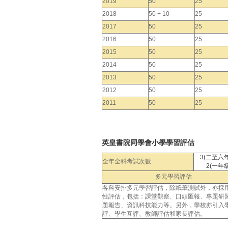
2019
50
25
2018
50 + 10
25
2017
50
25
2016
50
25
2015
50
25
2014
50
25
2013
50
25
2012
50
25
2011
50
25
英皇書院同學會小學學習評估
3(二至六
全年全科考試次數
2(一年級
多元學習評估
各科安排多元學習評估，除紙筆測試外，亦採
性評估，包括：課堂觀察、口頭匯報、專題研
題報告、資訊科技能力等。另外，學校亦引入
評、學生互評、教師評估和家長評估。