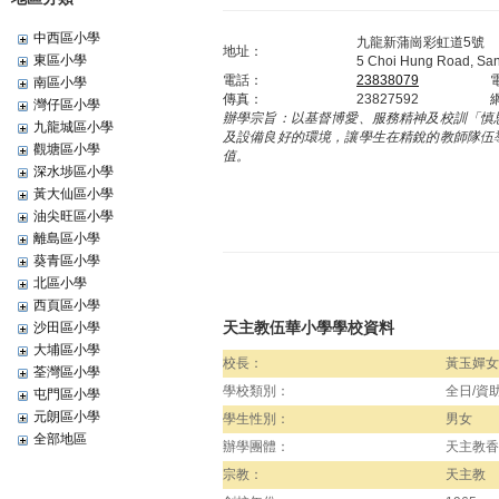
中西區小學
九龍新蒲崗彩虹道5號
地址：
東區小學
5 Choi Hung Road, Sa
電話：
23838079
南區小學
傳真：
23827592
灣仔區小學
辦學宗旨：
以基督博愛、服務精神及校訓「慎
九龍城區小學
及設備良好的環境，讓學生在精銳的教師隊伍
觀塘區小學
值。
深水埗區小學
黃大仙區小學
油尖旺區小學
離島區小學
葵青區小學
北區小學
西頁區小學
天主教伍華小學學校資料
沙田區小學
大埔區小學
校長：
黃玉嬋女
荃灣區小學
學校類別：
全日/資
屯門區小學
元朗區小學
學生性別：
男女
全部地區
辦學團體：
天主教香
宗教：
天主教