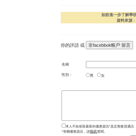
如欲進一步了解學
資料來源
你的評語 或
名稱
性別：
男
女
本人不欲收取最新的優惠資訊^及定期會員通訊
按此
^有關優惠資訊，請
查閱。