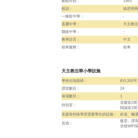
創校年份：
1965
校訓：
慎思明辨
一條龍中學：
-
直屬中學：
天主教伍
聯絡中學：
-
教學語言：
中文
校車服務：
校車
天主教伍華小學設施
學校佔地面積：
約5,300
課室數目：
24
操場數目：
1
音樂室2間
特別室：
閱讀室1間
支援有特殊學習需要學生的設施：
斜道、暢
飯堂、課
其他：
全校WiFi