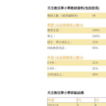
天主教伍華小學教師資料(包括校長)
教師人數：(核准編制內)
48
學歷 (佔全校教師人數%)
教育文憑：
100%
學士：
100%
碩士、博士或以上：
12%
特殊教育培訓：
56%
年資 (佔全校教師人數%)
0-4年：
21%
5-9年：
31%
10年或以上：
48%
天主教伍華小學班級結構
年度
P1
P2
2023-24
3
4