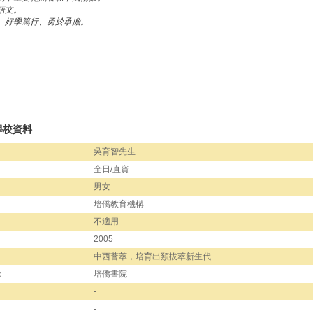
英語文。
銳、好學篤行、勇於承擔。
學校資料
吳育智先生
全日/直資
男女
培僑教育機構
不適用
2005
中西薈萃，培育出類拔萃新生代
：
培僑書院
-
-