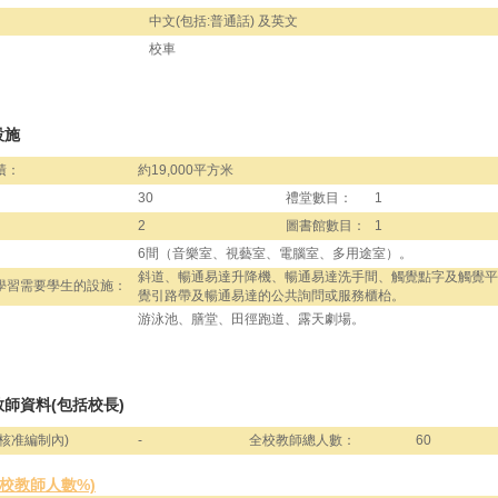
中文(包括:普通話) 及英文
校車
設施
積：
約19,000平方米
30
禮堂數目：
1
2
圖書館數目：
1
6間（音樂室、視藝室、電腦室、多用途室）。
斜道、暢通易達升降機、暢通易達洗手間、觸覺點字及觸覺平
學習需要學生的設施：
覺引路帶及暢通易達的公共詢問或服務櫃枱。
游泳池、膳堂、田徑跑道、露天劇場。
師資料(包括校長)
核准編制內)
-
全校教師總人數：
60
全校教師人數%)