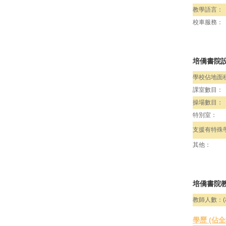
教學語言：
校車服務：
培僑書院
學校佔地面
課室數目：
操場數目：
特別室：
支援有特殊
其他：
培僑書院教
教師人數：(
學歷 (佔