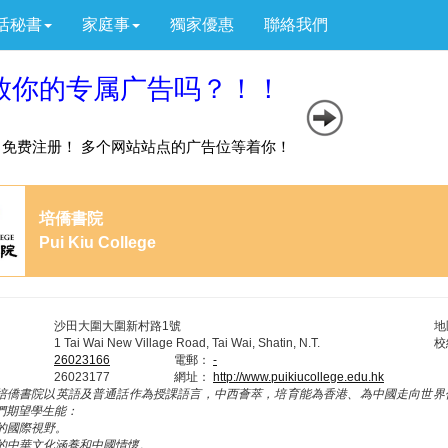
活秘書
家庭事
獨家優惠
聯絡我們
培僑書院
Pui Kiu College
沙田大圍大圍新村路1號
地
1 Tai Wai New Village Road, Tai Wai, Shatin, N.T.
校
26023166
電郵：
-
26023177
網址：
http://www.puikiucollege.edu.hk
培僑書院以英語及普通話作為授課語言，中西薈萃，培育能為香港、為中國走向世界
們期望學生能：
闊的國際視野。
厚的中華文化涵養和中國情懷。