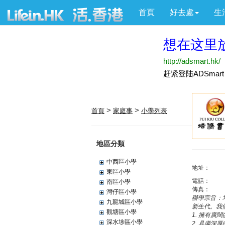
首頁
好去處
生
>
>
首頁
家庭事
小學列表
地區分類
中西區小學
地址：
東區小學
電話：
南區小學
傳真：
灣仔區小學
辦學宗旨：
九龍城區小學
新生代。我
觀塘區小學
1. 擁有廣
深水埗區小學
2. 具備深