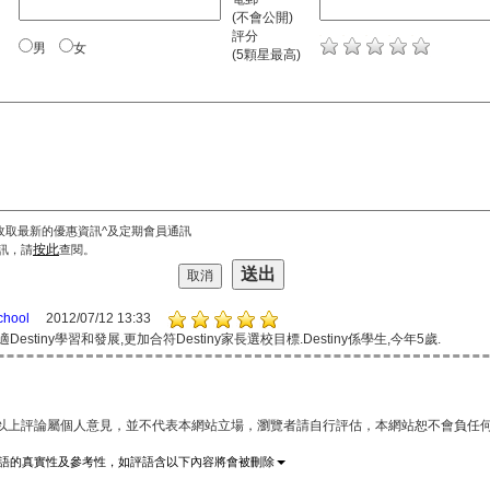
(不會公開)
評分
男
女
(5顆星最高)
收取最新的優惠資訊^及定期會員通訊
按此
訊，請
查閱。
chool
2012/07/12 13:33
Destiny學習和發展,更加合符Destiny家長選校目標.Destiny係學生,今年5歲.
*以上評論屬個人意見，並不代表本網站立場，瀏覽者請自行評估，本網站恕不會負任何
語的真實性及參考性，如評語含以下內容將會被刪除