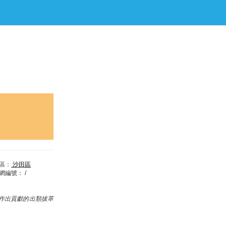
區：
沙田區
網編號：
/
作出貢獻的出類拔萃