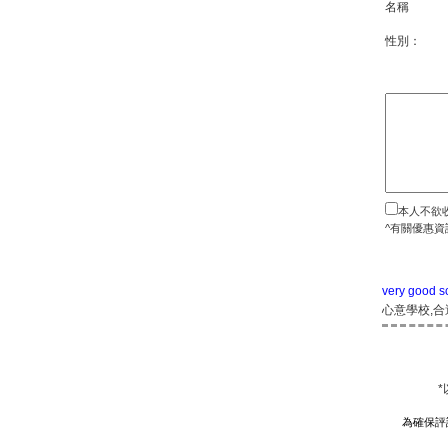
名稱
性別：
本人不欲
^有關優惠資
very good s
心意學校,合適
為確保評