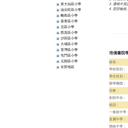
黃大仙區小學
3. 通曉中
4. 思辯敏
油尖旺區小學
離島區小學
葵青區小學
北區小學
西頁區小學
沙田區小學
大埔區小學
荃灣區小學
培僑書院
屯門區小學
元朗區小學
校長：
全部地區
學校類別：
學生性別：
辦學團體：
宗教：
創校年份：
校訓：
一條龍中學
直屬中學：
聯絡中學：