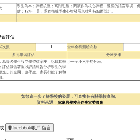
學生為本；課程統整；高階思維；閱讀作為核心課程；豐富的語言環境；
式
估；12年一貫，課程根據學生心智發展規律和特點而設計。
-
學習評估
試次數
1
全年全科測驗次數
多元學習評估
分班安排
，為每名學生設立學習檔案匣，記錄其學
小一至小六平均分班。
；評估報告著重以評語報告分析學生的學
更進步的空間，讓學生、家長都能了解和
思。
如欲進一步了解學校的發展，可直接各有關學校查詢。
資料來源﹕
家庭與學校合作事宜委員會
 或
電郵