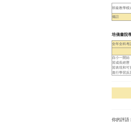
班級教學模
備註
培僑書院
全年全科考
自小一開始
習成長經歷
習表現和可
進行學習反
你的評語