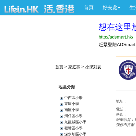
首頁
好去處
生
>
>
首頁
家庭事
小學列表
地區分類
中西區小學
地址：
東區小學
電話：
南區小學
傳真：
灣仔區小學
辦學宗旨：
九龍城區小學
強作出貢獻
觀塘區小學
深水埗區小學