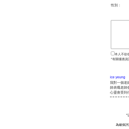
性別：
本人不欲
^有關優惠資
ice yeung
我對一個老
師表嘅老師
心靈會受到
為確保評