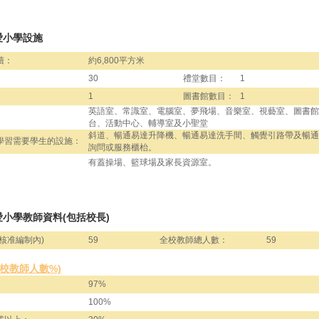
愛小學設施
積：
約6,800平方米
30
禮堂數目：
1
1
圖書館數目：
1
英語室、常識室、電腦室、夢飛場、音樂室、視藝室、圖書館
台、活動中心、輔導室及小聖堂
斜道、暢通易達升降機、暢通易達洗手間、觸覺引路帶及暢通
學習需要學生的設施：
詢問或服務櫃枱。
有蓋操場、籃球場及家長資源室。
小學教師資料(包括校長)
核准編制內)
59
全校教師總人數：
59
全校教師人數%)
97%
100%