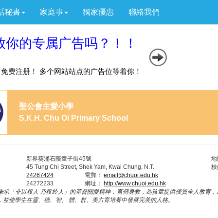
活秘書
家庭事
獨家優惠
聯絡我們
聖公會主愛小學
S.K.H. Chu Oi Primary School
新界葵涌石蔭童子街45號
地
45 Tung Chi Street, Shek Yam, Kwai Chung, N.T.
校
24267424
電郵：
email@chuoi.edu.hk
24272233
網址：
http://www.chuoi.edu.hk
秉承「非以役人 乃役於人」的基督關愛精神，言傳身教，為孩童提供優質全人教育，
，並使學生在靈、德、智、 體、群、美六育培養中發展完美的人格。