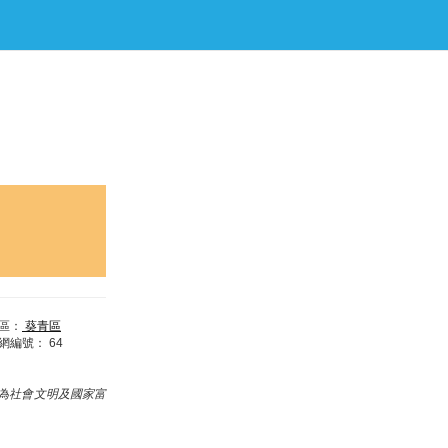
區：
葵青區
網編號：
64
為社會文明及國家富