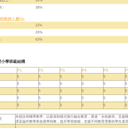
或以上：
30%
訓：
38%
全校教師人數%)
11%
26%
：
63%
愛小學班級結構
P1
P2
P3
P4
P5
P
5
5
5
5
5
5
5
5
5
5
5
5
5
5
5
5
5
5
5
5
5
5
5
5
5
5
5
5
5
5
本校設有輔導教學，以新資助模式推行融合教育，透過「全校參與」支援
式
課及協作教學來改善學與教，提升學習效能，支援不同教育需要的學生達
-