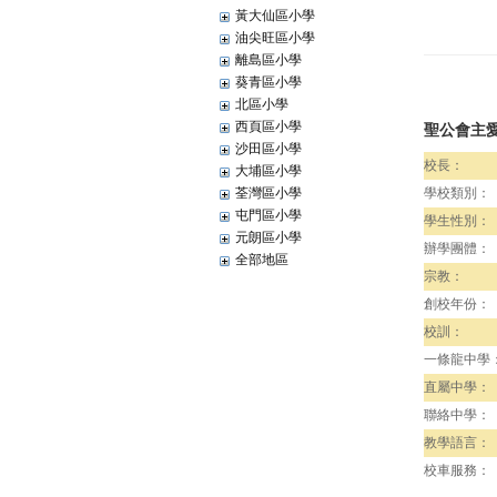
黃大仙區小學
油尖旺區小學
離島區小學
葵青區小學
北區小學
西頁區小學
聖公會主
沙田區小學
校長：
大埔區小學
荃灣區小學
學校類別：
屯門區小學
學生性別：
元朗區小學
辦學團體：
全部地區
宗教：
創校年份：
校訓：
一條龍中學
直屬中學：
聯絡中學：
教學語言：
校車服務：