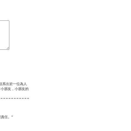
相信系出於一位為人
對小朋友，小朋友的
責任。*