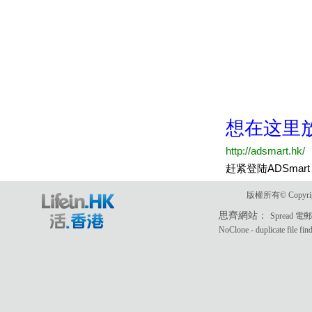
版權所有© Copyri
思齊網站：
Spread 
NoClone - duplicate file fin