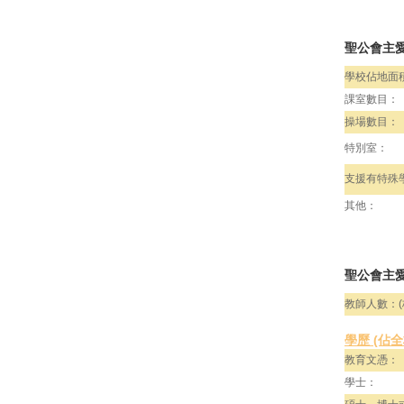
聖公會主
學校佔地面
課室數目：
操場數目：
特別室：
支援有特殊
其他：
聖公會主愛
教師人數：(
學歷 (佔
教育文憑：
學士：