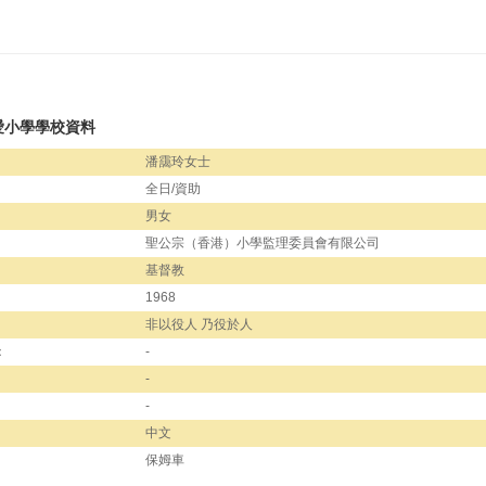
愛小學學校資料
潘靄玲女士
全日/資助
男女
聖公宗（香港）小學監理委員會有限公司
基督教
1968
非以役人 乃役於人
：
-
-
-
中文
保姆車