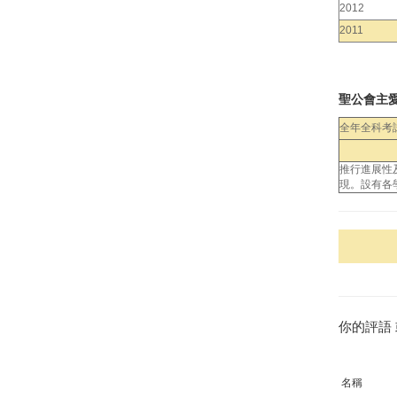
2012
2011
聖公會主
全年全科考
推行進展性
現。設有各
你的評語
名稱