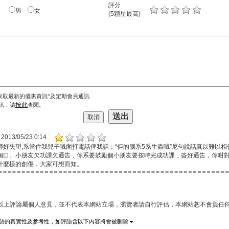
評分
男
女
(5顆星最高)
收取最新的優惠資訊^及定期會員通訊
按此
訊，請
查閱。
2013/05/23 0:14
師好失望,系當住我兒子嘅面打電話俾我話：“佢的腦系5系生蟲嘅”尼句說話真以難以
個口。小朋友欠功課欠通告，你系要鼓勵個小朋友要按時完成功課，簽好通告，你咁
什麼樣的創傷，大家可想而知。
*以上評論屬個人意見，並不代表本網站立場，瀏覽者請自行評估，本網站恕不會負任何
語的真實性及參考性，如評語含以下內容將會被刪除