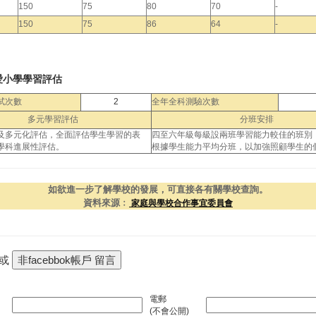
150
75
80
70
-
150
75
86
64
-
愛小學學習評估
試次數
2
全年全科測驗次數
多元學習評估
分班安排
及多元化評估，全面評估學生學習的表
四至六年級每級設兩班學習能力較佳的班別
學科進展性評估。
根據學生能力平均分班，以加強照顧學生的
如欲進一步了解學校的發展，可直接各有關學校查詢。
資料來源﹕
家庭與學校合作事宜委員會
 或
電郵
(不會公開)