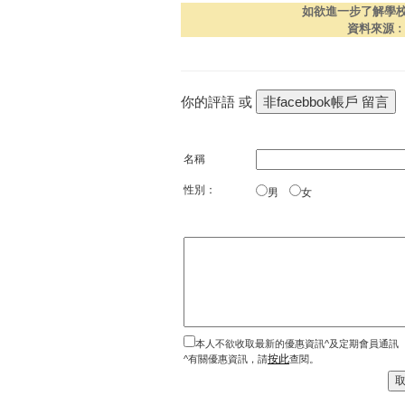
如欲進一步了解學
資料來源
你的評語 或
名稱
性別：
男
女
本人不欲收取最新的優惠資訊^及定期會員通訊
按此
^有關優惠資訊，請
查閱。