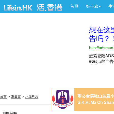
首頁
好去處
生
聖公會馬鞍山主風
>
>
首頁
家庭事
小學列表
S.K.H. Ma On Shan 
地區分類