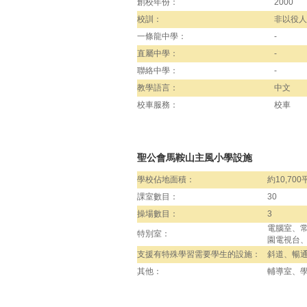
創校年份：
2000
校訓：
非以役人
一條龍中學：
-
直屬中學：
-
聯絡中學：
-
教學語言：
中文
校車服務：
校車
聖公會馬鞍山主風小學設施
學校佔地面積：
約10,70
課室數目：
30
操場數目：
3
電腦室、常
特別室：
園電視台
支援有特殊學習需要學生的設施：
斜道、暢
其他：
輔導室、