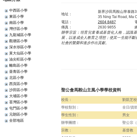
中西區小學
新界沙田馬鞍山寧泰路3
地址：
東區小學
35 Ning Tai Road, Ma O
電話：
2604 8487
南區小學
傳真：
2630 9855
灣仔區小學
辦學宗旨：
培育兒童養成基督化人格，認識
九龍城區小學
展，以達成全人教育之理想；使其一生能不斷
觀塘區小學
社會的繁榮和進步作出貢獻。
深水埗區小學
黃大仙區小學
油尖旺區小學
離島區小學
葵青區小學
北區小學
西頁區小學
聖公會馬鞍山主風小學學校資料
沙田區小學
大埔區小學
校長：
劉凱芝校
荃灣區小學
學校類別：
全日/資
屯門區小學
元朗區小學
學生性別：
男女
全部地區
辦學團體：
聖公宗（
宗教：
基督教