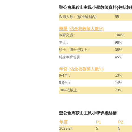
聖公會馬鞍山主風小學教師資料(包括校
教師人數：(核准編制內)
55
學歷 (佔全校教師人數%)
教育文憑：
100%
學士：
98%
碩士、博士或以上：
38%
特殊教育培訓：
45%
年資 (佔全校教師人數%)
0-4年：
13%
5-9年：
14%
10年或以上：
73%
聖公會馬鞍山主風小學班級結構
年度
P1
P2
2023-24
5
5