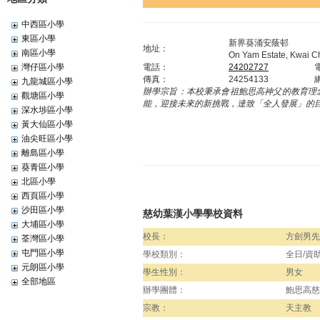
中西區小學
東區小學
新界葵涌安蔭邨
地址：
南區小學
On Yam Estate, Kwai Ch
灣仔區小學
電話：
24202727
傳真：
24254133
九龍城區小學
辦學宗旨：
本校秉承會祖鮑思高神父的教育理
觀塘區小學
能，迎接未來的新挑戰，達致「全人發展」的
深水埗區小學
黃大仙區小學
油尖旺區小學
離島區小學
葵青區小學
北區小學
西頁區小學
沙田區小學
慈幼葉漢小學學校資料
大埔區小學
校長：
方劍男先
荃灣區小學
屯門區小學
學校類別：
全日/資
元朗區小學
學生性別：
男女
全部地區
辦學團體：
鮑思高慈
宗教：
天主教