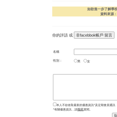
如欲進一步了解學
資料來源
你的評語 或
名稱
性別：
男
女
本人不欲收取最新的優惠資訊^及定期會員通訊
按此
^有關優惠資訊，請
查閱。