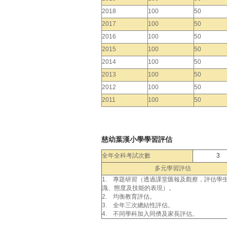
2018
100
50
2017
100
50
2016
100
50
2015
100
50
2014
100
50
2013
100
50
2012
100
50
2011
100
50
慈幼葉漢小學學習評估
全年全科考試次數
3
多元學習評估
1. 專題研習（透過課堂匯報及觀察，評估學
識、態度及技能的表現）。
2. 均衡教育評估。
3. 全年三次總結性評估。
4. 不同學科加入同儕及家長評估。