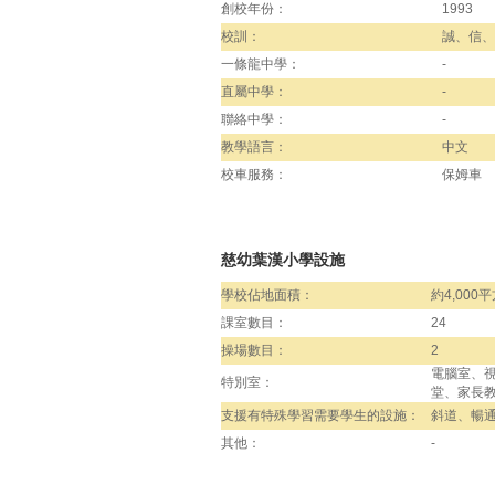
創校年份：
1993
校訓：
誠、信、
一條龍中學：
-
直屬中學：
-
聯絡中學：
-
教學語言：
中文
校車服務：
保姆車
慈幼葉漢小學設施
學校佔地面積：
約4,000
課室數目：
24
操場數目：
2
電腦室、
特別室：
堂、家長
支援有特殊學習需要學生的設施：
斜道、暢
其他：
-