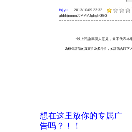
thjjyuu
2013/10/09 23:32
ghhhjmmmJJMMMJghghGGG
*以上評論屬個人意見，並不代表本
為確保評語的真實性及參考性，如評語含以下