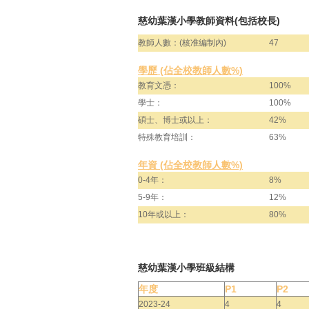
慈幼葉漢小學教師資料(包括校長)
教師人數：(核准編制內)
47
學歷 (佔全校教師人數%)
教育文憑：
100%
學士：
100%
碩士、博士或以上：
42%
特殊教育培訓：
63%
年資 (佔全校教師人數%)
0-4年：
8%
5-9年：
12%
10年或以上：
80%
慈幼葉漢小學班級結構
年度
P1
P2
2023-24
4
4