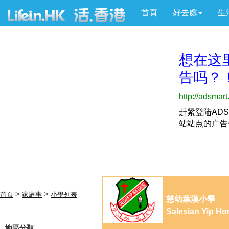
首頁
好去處
生
>
>
首頁
家庭事
小學列表
慈幼葉漢小學
Salesian Yip Ho
地區分類