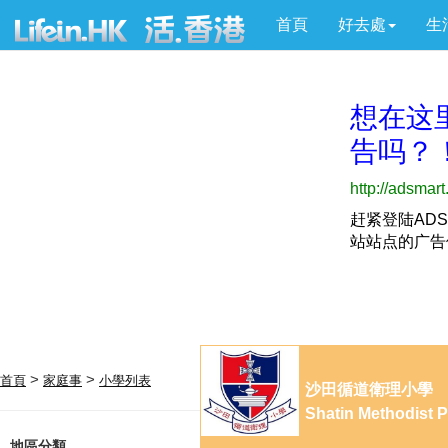
首頁
好去處
生
>
>
首頁
家庭事
小學列表
沙田循道衛理小學
Shatin Methodist 
地區分類