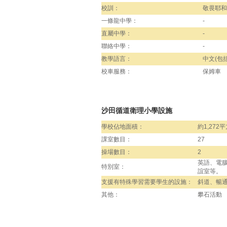
校訓：
敬畏耶和
一條龍中學：
-
直屬中學：
-
聯絡中學：
-
教學語言：
中文(包括
校車服務：
保姆車
沙田循道衛理小學設施
學校佔地面積：
約1,272
課室數目：
27
操場數目：
2
英語、電
特別室：
誼室等。
支援有特殊學習需要學生的設施：
斜道、暢
其他：
攀石活動