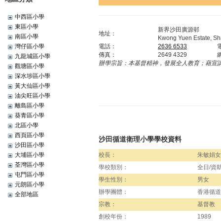
中西區小學
東區小學
新界沙田廣源邨
地址：
南區小學
Kwong Yuen Estate, Sha
灣仔區小學
電話：
2636 6533
傳真：
2649 4329
九龍城區小學
辦學宗旨：
本基督精神，發展全人教育；藉宣
觀塘區小學
深水埗區小學
黃大仙區小學
油尖旺區小學
離島區小學
葵青區小學
北區小學
西頁區小學
沙田循道衛理小學學校資料
沙田區小學
大埔區小學
校長：
朱敏娟女
荃灣區小學
學校類別：
全日/資
屯門區小學
學生性別：
男女
元朗區小學
辦學團體：
香港循道
全部地區
宗教：
基督教
創校年份：
1989