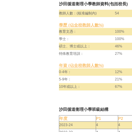
沙田循道衛理小學教師資料(包括校長)
教師人數：(核准編制內)
54
學歷 (佔全校教師人數%)
教育文憑：
100%
學士：
100%
碩士、博士或以上：
46%
特殊教育培訓：
27%
年資 (佔全校教師人數%)
0-4年：
12%
5-9年：
21%
10年或以上：
67%
沙田循道衛理小學班級結構
年度
P1
P2
2023-24
4
4