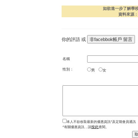
如欲進一步了解學
資料來源
你的評語 或
名稱
性別：
男
女
本人不欲收取最新的優惠資訊^及定期會員通訊
按此
^有關優惠資訊，請
查閱。