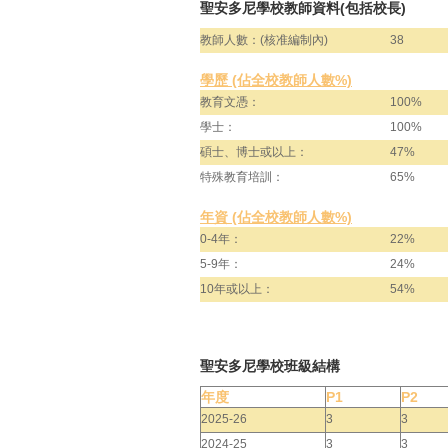
聖安多尼學校教師資料(包括校長)
教師人數：(核准編制內)
38
學歷 (佔全校教師人數%)
教育文憑：
100%
學士：
100%
碩士、博士或以上：
47%
特殊教育培訓：
65%
年資 (佔全校教師人數%)
0-4年：
22%
5-9年：
24%
10年或以上：
54%
聖安多尼學校班級結構
年度
P1
P2
2025-26
3
3
2024-25
3
3