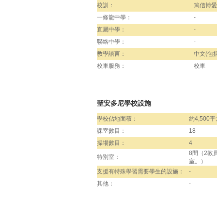
校訓：
篤信博愛
一條龍中學：
-
直屬中學：
-
聯絡中學：
-
教學語言：
中文(包括
校車服務：
校車
聖安多尼學校設施
學校佔地面積：
約4,500
課室數目：
18
操場數目：
4
8間（2教
特別室：
室。）
支援有特殊學習需要學生的設施：
-
其他：
-