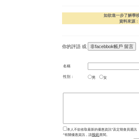
如欲進一步了解學
資料來源
你的評語 或
名稱
性別：
男
女
本人不欲收取最新的優惠資訊^及定期會員通訊
按此
^有關優惠資訊，請
查閱。