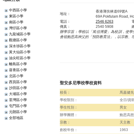
中西區小學
香港薄扶林道69號A
地址：
東區小學
69A Pokfulam Road, H
電話：
2546 6263
南區小學
傳真：
2540 5908
灣仔區小學
辦學宗旨：
學校以「篤信博愛」為校訓，使學
九龍城區小學
會祖鮑思高神父的「預防教育法」，以宗教、
觀塘區小學
深水埗區小學
黃大仙區小學
油尖旺區小學
離島區小學
葵青區小學
北區小學
西頁區小學
聖安多尼學校學校資料
沙田區小學
校長：
馬嘉健先
大埔區小學
荃灣區小學
學校類別：
全日/資
屯門區小學
學生性別：
男女
元朗區小學
辦學團體：
鮑思高慈
全部地區
宗教：
天主教
創校年份：
1963