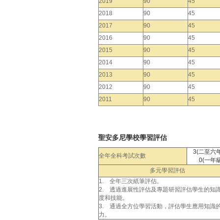
2019
90
45
2018
90
45
2017
90
45
2016
90
45
2015
90
45
2014
90
45
2013
90
45
2012
90
45
2011
90
45
聖安多尼學校學習評估
3(二至六
全年全科考試次數
0(一年級
多元學習評估
1. 全年三次紙筆評估。
2. 透過進展性評估及專題研習評估學生的知
度和技能。
3. 通過全方位學習活動，評估學生應用知識
力。